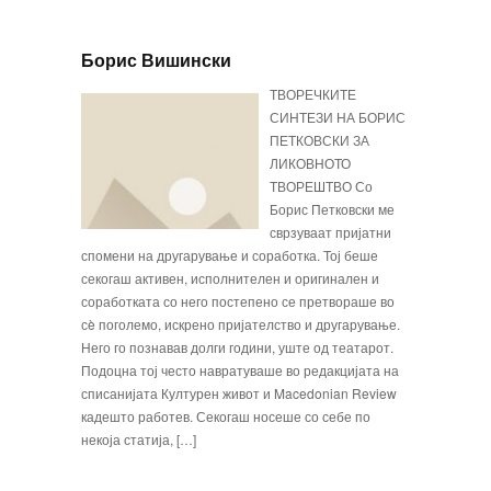
Борис Вишински
ТВОРЕЧКИТЕ
СИНТЕЗИ НА БОРИС
ПЕТКОВСКИ ЗА
ЛИКОВНОТО
ТВОРЕШТВО Со
Борис Петковски ме
сврзуваат пријатни
спо­мени на другарување и соработка. Тој беше
секогаш активен, исполнителен и оригинален и
соработката со него постепено се претвораше во
сè поголемо, искрено пријателство и другарување.
Него го познавав долги години, уште од театарот.
Подоцна тој често навратуваше во редакцијата на
списанијата Културен живот и Macedonian Review
кадешто работев. Секогаш носеше со себе по
некоја статија, […]