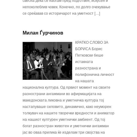
свесна дека се наоѓам пред подготвен, искусен и
непоколеблив човек. Конечно, по долго очекување
се среќавав со историчарот на уметност […]
Милан Ѓурчинов
КРАТКО СЛОВО ЗА
БОРИСА Борис
Петковски беше
истакната
разнострана и
полифонична личност
на нашата
национална култура. Од првиот момент на своите
разнострани ан­гажмани во афирмацијата на
македонската ликов­на и уметничка култура тој
настапуваше силовито, динамично, како неуморен
толкувач на нашите творечки вредности и аниматор
на нашиот култу­рен уметнички амбиент. Од тој
богат разностран животен и уметнички ангажман
јас во оваа при­лика ќе изделам три својства на