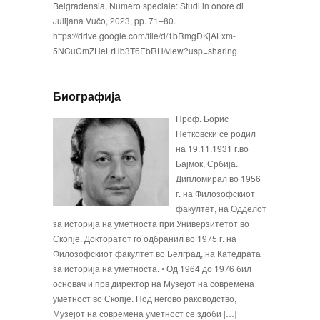
Belgradensia, Numero speciale: Studi in onore di
Julijana Vučo, 2023, pp. 71–80.
https://drive.google.com/file/d/1bRmgDKjALxm-
5NCuCmZHeLrHb3T6EbRH/view?usp=sharing
Биографија
Проф. Борис
Петковски се родил
на 19.11.1931 г.во
Бајмок, Србија.
Дипломирал во 1956
г. на Филозофскиот
факултет, на Одделот
за историја на уметноста при Универ­зитетот во
Скопје. Докторатот го одбранил во 1975 г. на
Филозофскиот факултет во Белград, на Катедрата
за историја на уметноста. • Од 1964 до 1976 бил
основач и прв директор на Музејот на современа
уметност во Скопје. Под негово раководство,
Музејот на современа уметност се здоби […]