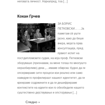
неговата личност. Најнапред, тоа […]
Кокан Грчев
ЗА БОРИС
ПЕТКОВСКИ… …Ја
паметам сè уште
јасно, како да беше
вчера, мојата прва
консултација, пред
првиот испит на
постдипломските су­дии, на која проф. Петковски
зборуваше (призна­вам, за мене тогаш по многушто
неразбирливо) дека „…имаме обврска: будно да ги
опсервираме сите процеси кои реално или само
навидум го профилираат нашиот идентитет, да ги
креираме содржините и да ги дешифрираме
контекстите на идеите кои го обезбедиле нашето
суштествено дејствување и опстојување […]
Следно »