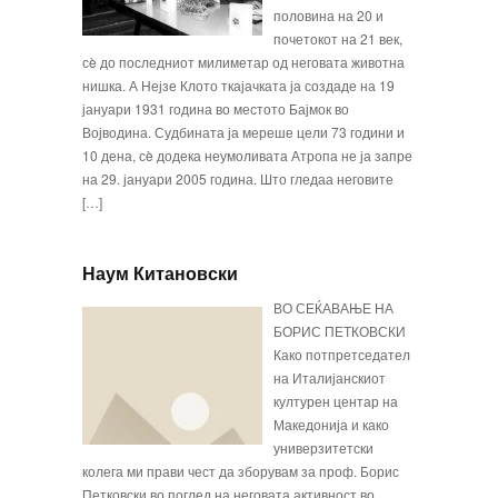
половина на 20 и
почетокот на 21 век,
сè до последниот милиметар од неговата животна
ниш­ка. А Нејзе Клото ткајачката ја создаде на 19
јануари 1931 година во местото Бајмок во
Војводина. Судбината ја мереше цели 73 години и
10 дена, сè додека неумоливата Атропа не ја за­пре
на 29. јануари 2005 година. Што гледаа неговите
[…]
Наум Китановски
ВО СЕЌАВАЊЕ НА
БОРИС ПЕТКОВСКИ
Како потпретседател
на Италијанскиот
културен центар на
Македонија и како
универзитетски
колега ми прави чест да зборувам за проф. Бо­рис
Петковски во поглед на неговата активност во