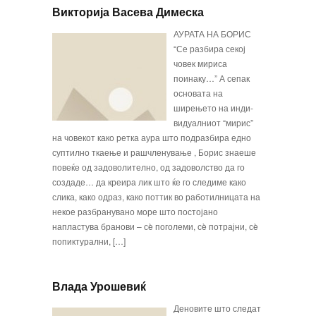
Викторија Васева Димеска
АУРАТА НА БОРИС
“Се разбира секој
човек мириса
поинаку…” А сепак
основата на
ширењето на инди­
видуалниот “мирис”
на човекот како рет­ка аура што подразбира едно
суптилно ткаење и рашчленување , Борис знаеше
повеќе од задоволи­телно, од задоволство да го
создаде… да креира лик што ќе го следиме како
слика, како одраз, како поттик во работилницата на
некое разбранувано море што постојано
напластува бранови – сè пого­леми, сè потрајни, сè
попиктурални, […]
Влада Урошевиќ
Деновите што следат