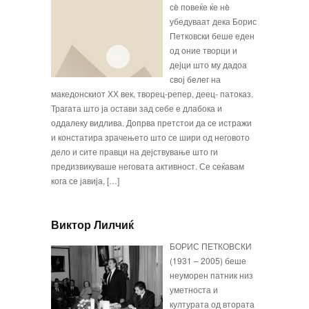
сè повеќе ќе нè
убедува­ат дека Борис
Петковски беше еден
од оние творци и
дејци што му дадоа
свој белег на
македонскиот ХХ век, творец-репер, деец- патоказ.
Трагата што ја остави зад себе е длабока и
оддалеку видлива. Допрва претстои да се истражи
и конста­тира зрачењето што се шири од неговото
дело и сите правци на дејствување што ги
предизвикува­ше неговата активност. Се сеќавам
кога се јавија, […]
Виктор Лилчиќ
БОРИС ПЕТКОВСКИ
(1931 – 2005) беше
неуморен патник низ
уметноста и
културата од втората