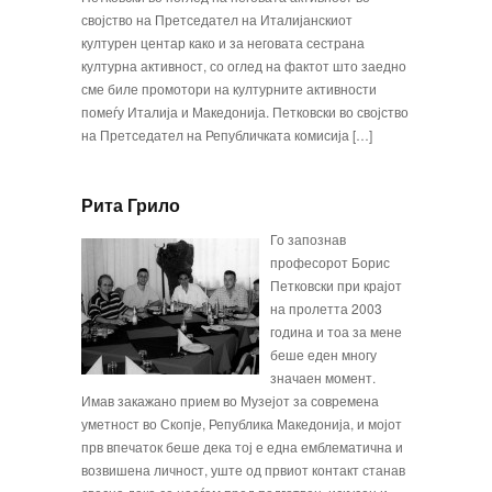
својство на Претседател на Италијанскиот
културен центар како и за неговата сестрана
културна актив­ност, со оглед на фактот што заедно
сме биле про­мотори на културните активности
помеѓу Италија и Македонија. Петковски во својство
на Претседател на Републичката комисија […]
Рита Грило
Го запознав
професорот Борис
Петковски при крајот
на пролетта 2003
година и тоа за мене
беше еден многу
значаен момент.
Имав за­кажано прием во Музејот за современа
уметност во Скопје, Република Македонија, и мојот
прв впечаток беше дека тој е една емблематична и
возвишена личност, уште од првиот контакт станав