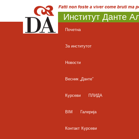
Институт Данте Ал
Почетна
За институтот
Новости
Весник „Данте”
Курсеви
ПЛИДА
BIM
Галерија
Контакт
Курсеви