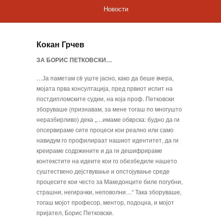
Новости
Кокан Грчев
ЗА БОРИС ПЕТКОВСКИ…
…Ја паметам сè уште јасно, како да беше вчера,
мојата прва консултација, пред првиот испит на
постдипломските су­дии, на која проф. Петковски
зборуваше (призна­вам, за мене тогаш по многушто
неразбирливо) дека „…имаме обврска: будно да ги
опсервираме сите процеси кои реално или само
навидум го профилираат нашиот идентитет, да ги
креираме содржините и да ги дешифрираме
контекстите на идеите кои го обезбедиле нашето
суштествено дејствување и опстојување среде
процесите кои често за Македонците биле погубни,
страшни, негирачки, неповолни…“ Така зборуваше,
тогаш мојот професор, ментор, подоцна, и мојот
пријател, Борис Петковски.