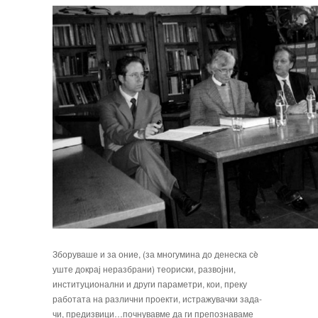
Зборуваше и за оние, (за многумина до дене­ска сè
уште докрај неразбрани) теориски, развојни,
институционални и други параметри, кои, преку
работата на различни проекти, истражувачки зада­
чи, предизвици…почнувавме да ги препознаваме