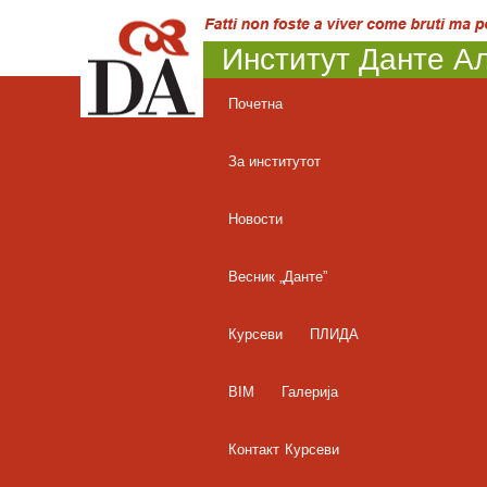
Институт Данте Ал
Почетна
За институтот
Новости
Весник „Данте”
Курсеви
ПЛИДА
BIM
Галерија
Контакт
Курсеви