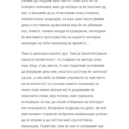
учевме да гледаме како светот само што не се
отворил поинаков, како да небаре се ќе започне од
нас, а моравме да ја почитуваме онаа сложена
повеќеслојна традиција, за која само насетувавме
дека е составена од материја која ќе не обликува
нас, новите, наивно млади истражувачи, загледа­ни
во магливите пространства на нашите незнајни
проекции за себе нанапред во времето…
Така го крепеше нашиот дух. Така ја преиспи­туваше
нашата посветеност, го ставаше на кан­тар секој
наш збор, став, мисла. А ние гордели­во успевавме
да веруваме дека еве, нештата што­туку ќе започнат
од нас, а ние веќе се бевме опре­миле со чувството
на исполнетост со сосема новите сознанија за
секое ново камче мозаик кој го дода­вавме во
нејасната слика, која полека, како приказ­на,
почнуваше за нас да значи отворање на погле­дот
кон незнајните, бескрајни подрачја на духот, во кои
уметничкиот порив во неброени комбинации успеал
да се искаже и да опстои како суштествена
еманација. Паметам, така во нас го негувавме чув­