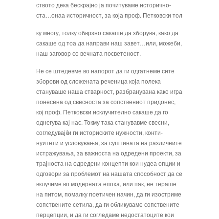
ството дека бескрајно ја почитуваме исторично­
ста…онаа историчност, за која проф. Петковски тол­
ку многу, толку обврзно сакаше да зборува, како да
сакаше од тоа да направи наш завет…или, можеби,
наш заговор со вечната посветеност.
Не се штедевме во напорот да ги одгатнеме сите
зборови од сложената реченица која поле­ка
стануваше наша стварност, разбранувана како игра
понесена од свесноста за сопствениот придо­нес,
кој проф. Петковски исклучително сакаше да го
однегува кај нас. Токму така станувавме свес­ни,
согледувајќи ги историските нужности, конти­
нуитети и условувања, за суштината на различните
истражувања, за важноста на одредени проекти, за
трајноста на одредени концепти кои нудеа опции и
одговори за проблемот на нашата способност да се
вклучиме во модерната епоха, или пак, не тераше
на питом, помалку поетичен начин, да ги изостри­ме
сопствените сетила, да ги обликуваме сопстве­ните
перцепции, и да ги согледаме недостатоците кои