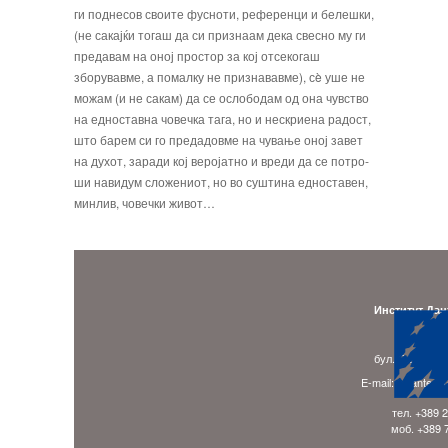
ги поднесов своите фусноти, референци и бе­лешки,
(не сакајќи тогаш да си признаам дека свес­но му ги
предавам на оној простор за кој отсекогаш
зборувавме, а помалку не признававме), сè уше не
можам (и не сакам) да се ослободам од она чувство
на едноставна човечка тага, но и нескриена радост,
што барем си го предадовме на чување оној завет
на духот, заради кој веројатно и вреди да се потро­
ши навидум сложениот, но во суштина едноставен,
минлив, човечки живот…
Институт Дан
Адре
бул. Гоце Делч
E-mail: ladante.
тел. +389 
моб. +389 