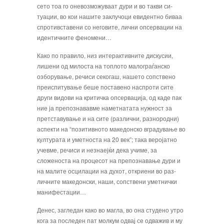
сето тоа го оневозможуваат дури и во такви си­
туации, во кои нашите заклучоци евидентно биваа
спротивставени со неговите, лични опсервации на
идентичните феномени…
Како по правило, низ интерактивните диску­сии,
лишени од милоста на топлото малограѓанско
озборување, речиси секогаш, нашето сопствено
преиспитување беше поставено наспроти сите
други видови на критичка опсервација, од каде пак
ние ја препознававме наметнатата нужност за
претставување и на сите (различни, разнород­ни)
аспекти на “позитивното македонско вградување во
културата и уметноста на 20 век”; така веројатно
учевме, речиси и незнаејќи дека учиме, за
сложеноста на процесот на препознавање дури и
на малите осцилации на духот, откриени во раз­
личните македонски, наши, сопствени уметнички
манифестации…
Денес, загледан како во магла, во она студено утро
кога за последен пат молкум одвај се одважив и му