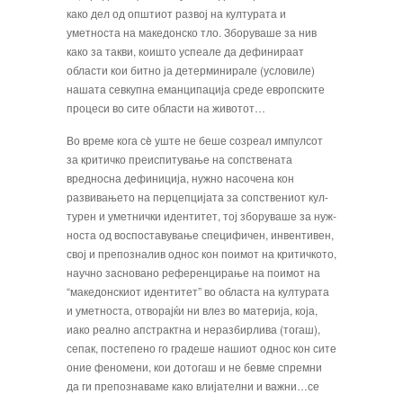
како дел од општиот развој на културата и
уметноста на македонско тло. Зборуваше за нив
како за такви, коишто успеале да дефинираат
области кои битно ја детерминирале (условиле)
нашата севкуп­на еманципација среде европските
процеси во сите области на животот…
Во време кога сè уште не беше созреал им­пулсот
за критичко преиспитување на сопстве­ната
вредносна дефиниција, нужно насочена кон
развивањето на перцепцијата за сопствениот кул­
турен и уметнички идентитет, тој зборуваше за нуж­
носта од воспоставување специфичен, инвентивен,
свој и препозналив однос кон поимот на критичко­то,
научно засновано референцирање на поимот на
“македонскиот идентитет” во областа на културата
и уметноста, отворајќи ни влез во материја, која,
иако реално апстрактна и неразбирлива (тогаш),
сепак, постепено го градеше нашиот однос кон сите
оние феномени, кои дотогаш и не бевме спремни
да ги препознаваме како влијателни и важни…се