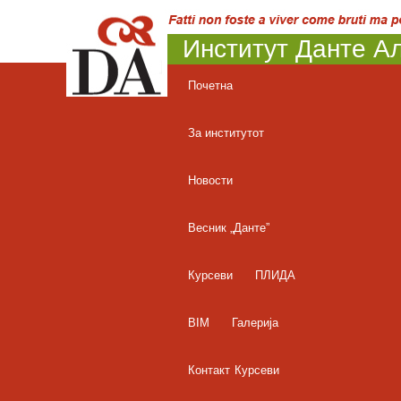
Институт Данте Ал
Почетна
За институтот
Новости
Весник „Данте”
Курсеви
ПЛИДА
BIM
Галерија
Контакт
Курсеви