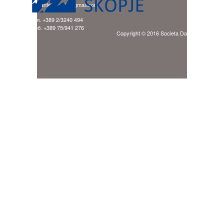
E-mail: ladante.skopje@gmail.com
тел. +389 2/3240 494
моб. +389 75/941 276
Copyright © 2016 Societa Dante Alighieri Sk