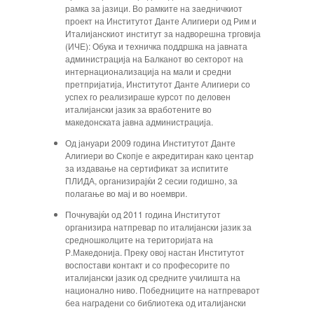
рамка за јазици. Во рамките на заедничкиот
проект на Институтот Данте Алигиери од Рим и
Италијанскиот институт за надворешна трговија
(ИЧЕ): Обука и техничка поддршка на јавната
администрација на Балканот во секторот на
интернационализација на мали и средни
претпријатија, Институтот Данте Алигиери со
успех го реализираше курсот по деловен
италијански јазик за вработените во
македонската јавна администрација.
Од јануари 2009 година Институтот Данте
Алигиери во Скопје е акредитиран како центар
за издавање на сертификат за испитите
ПЛИДА, организирајќи 2 сесии годишно, за
полагање во мај и во ноември.
Почнувајќи од 2011 година Институтот
организира натпревар по италијански јазик за
средношколците на територијата на
Р.Македонија. Преку овој настан Институтот
воспостави контакт и со професорите по
италијански јазик од средните училишта на
национално ниво. Победниците на натпреварот
беа наградени со библиотека од италијански