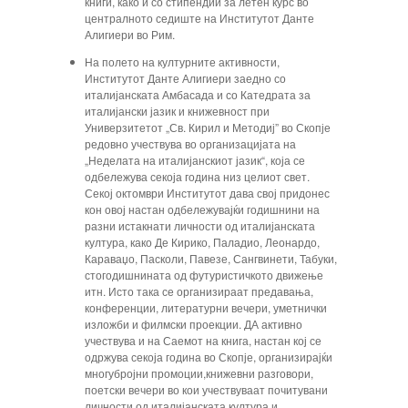
книги, како и со стипендии за летен курс во
централното седиште на Институтот Данте
Алигиери во Рим.
На полето на културните активности,
Институтот Данте Алигиери заедно со
италијанската Амбасада и со Катедрата за
италијански јазик и книжевност при
Универзитетот „Св. Кирил и Методиј” во Скопје
редовно учествува во организацијата на
„Неделата на италијанскиот јазик“, која се
одбележува секоја година низ целиот свет.
Секој октомври Институтот дава свој придонес
кон овој настан одбележувајќи годишнини на
разни истакнати личности од италијанската
култура, како Де Кирико, Паладио, Леонардо,
Караваџо, Пасколи, Павезе, Сангвинети, Табуки,
стогодишнината од футуристичкото движење
итн. Исто така се организираат предавања,
конференции, литературни вечери, уметнички
изложби и филмски проекции. ДА активно
учествува и на Саемот на книга, настан кој се
одржува секоја година во Скопје, организирајќи
многубројни промоции,книжевни разговори,
поетски вечери во кои учествуваат почитувани
личности од италијанската култура и