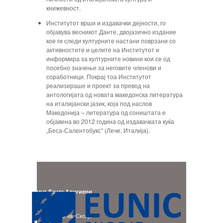
книжевност.
Институтот врши и издавачки дејности, го
објавува весникот Данте, двојазично издание
кое ги следи културните настани поврзани со
активностите и целите на Институтот и
информира за културните новини кои се од
посебно значење за неговите членови и
соработници. Покрај тоа Институтот
реализираше и проект за превод на
антологијата од новата македонска литература
на италијански јазик, која под наслов
Македонија – литература од соништата е
објавена во 2012 година од издавачката куќа
„Беса-Салентобукс” (Лече, Италија).
Институт Данте Алигиери
Адреса:
бул. Гоце Делчев 9a, Скопје