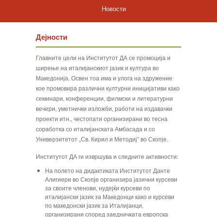
Новости
Дејности
Главните цели на Институтот ДА се промоција и
ширење на италијанскиот јазик и култура во
Македонија. Освен тоа има и улога на здружение
кое промовира различни културни иницијативи како
семинари, конференции, филмски и литературни
вечери, уметнички изложби, работи на издавачки
проекти итн., честопати организирани во тесна
соработка со италијанската Амбасада и со
Универзитетот „Св. Кирил и Методиј” во Скопје.
Институтот ДА ги извршува и следните активности:
На полето на дидактиката Институтот Данте
Алигиери во Скопје организира јазични курсеви
за своите членови, нудејќи курсеви по
италијански јазик за Македонци како и курсеви
по македонски јазик за Италијанци,
организирани според заедничката европска