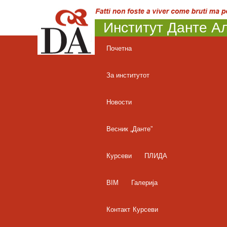
Институт Данте Ал
Почетна
За институтот
Новости
Весник „Данте”
Курсеви
ПЛИДА
BIM
Галерија
Контакт
Курсеви