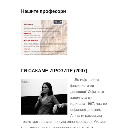
Нашите професори
ГИ САКАМЕ И РОЗИТЕ (2007)
„Во мојот филм-
феминистички
дневници“ Дејството
започнува во
годината 1967, кога во
нејзиниот дневник
Анита ги раскажува
тешкотиите на кои наидува една девојка од Милано
која тежнее да се еманципи­ра од татковото