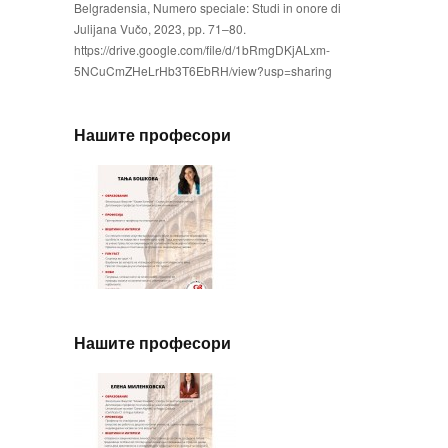
Belgradensia, Numero speciale: Studi in onore di
Julijana Vučo, 2023, pp. 71–80.
https://drive.google.com/file/d/1bRmgDKjALxm-
5NCuCmZHeLrHb3T6EbRH/view?usp=sharing
Нашите професори
Нашите професори