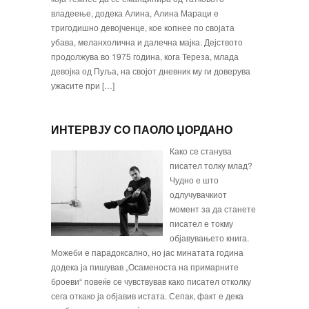
владеење, додека Алина, Алина Мараци е
тригодишно девојченце, кое копнее по својата
убава, меланхолич­на и далечна мајка. Дејството
продолжува во 1975 година, кога Тереза, млада
девојка од Пуља, на својот дневник му ги доверува
ужасите при […]
ИНТЕРВЈУ СО ПАОЛО ЏОРДАНО
Како се станува
писател толку млад?
Чудно е што
одлучувачкиот
момент за да станете
писател е токму
објавувањето книга.
Можеби е парадоксално, но јас ми­натата година
додека ја пишував „Осаменоста на примарните
броеви“ повеќе се чувствував како писател отколку
сега от­како ја објавив истата. Сепак, факт е дека