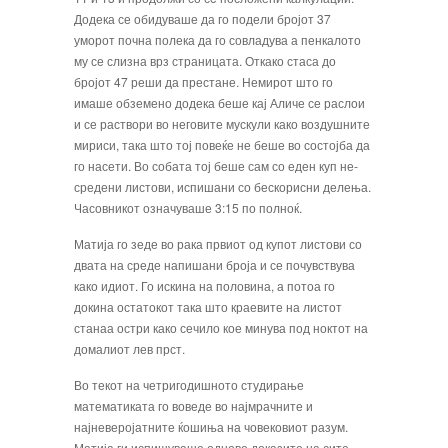
Додека се оби­дуваше да го подели бројот 37
уморот поч­на полека да го совладува а пенкалото
му се слизна врз страницата. Откако стаса до
бројот 47 реши да престане. Немирот што го
имаше обземено додека беше кај Али­че се раслои
и се раствори во неговите му­скули како воздушните
мириси, така што тој повеќе не беше во состојба да
го насе­ти. Во собата тој беше сам со еден куп не­
средени листови, испишани со бескорис­ни делења.
Часовникот означуваше 3:15 по полноќ.
Матија го зеде во рака првиот од купот ли­стови со
двата на среде напишани броја и се почувствува
како идиот. Го искина на половина, а потоа го
докина остатокот така што краевите на листот
станаа остри како сечило кое минува под ноктот на
до­малиот лев прст.
Во текот на четригодишното студирање
математиката го воведе во најмрачните и
најневеројатните ќошиња на човековиот разум.
Матија ги испишуваше одново до­казите на сите