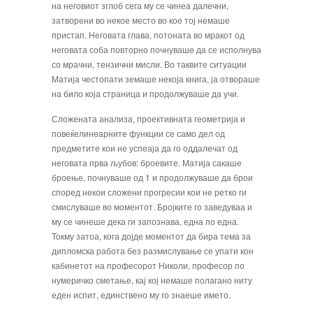
на неговиот зглоб сега му се чинеа далечни,
затворени во некое ме­сто во кое тој немаше
пристап. Негова­та глава, потоната во мракот од
неговата соба повторно почнуваше да се исполну­ва
со мрачни, тензични мисли. Во таквите ситуации
Матија честопати земаше некоја книга, ја отвораше
на било која страница и продолжуваше да учи.
Сложената анализа, проективната геометрија и
повеќелинеарните функции се само дел од
предметите кои не успеаја да го оддалечат од
неговата прва љубов: броевите. Матија сакаше
броење, почну­ваше од 1 и продолжуваше да брои
спо­ред некои сложени прогресии кои не рет­ко ги
смислуваше во моментот. Бројките го заведуваа и
му се чинеше дека ги запозна­ва, една по една.
Токму затоа, кога дојде моментот да бира тема за
дипломска ра­бота без размислување се упати кон
каби­нетот на професорот Николи, професор по
нумеричко сметање, кај кој немаше по­лагано ниту
еден испит, единствено му го знаеше името.