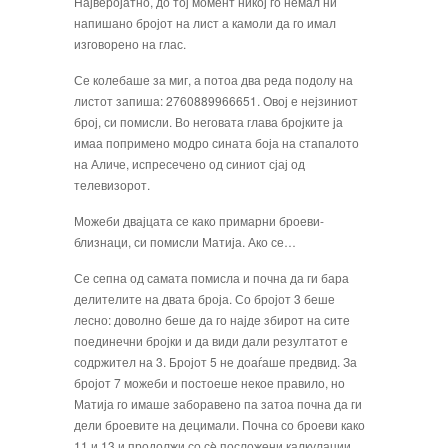
Најверојатно, до тој момент никој го немал ни
напишано бројот на лист а камоли да го имал
изгово­рено на глас.
Се колебаше за миг, а потоа два реда подо­лу на
листот запиша: 2760889966651. Овој е нејзиниот
број, си помисли. Во неговата глава бројките ја
имаа попримено модро сината боја на стапалото
на Аличе, испре­сечено од синиот сјај од
телевизорот.
Можеби двајцата се како примарни броеви-
близнаци, си помисли Матија. Ако се…
Се сепна од самата помисла и почна да ги бара
делителите на двата броја. Со бројот 3 беше
лесно: доволно беше да го најде збирот на сите
поединечни бројки и да види дали резултатот е
содржител на 3. Бројот 5 не доаѓаше предвид. За
бројот 7 можеби и постоеше некое правило, но
Матија го имаше заборавено па затоа поч­на да ги
дели броевите на децимали. Поч­на со броеви како
11 и 13 и продолжи со сè посложени калкулации.