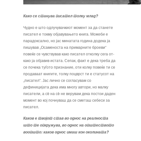
Како се станува писател толку млад?
Чудно е што одлучувачкиот момент за да станете
писател е токму објавувањето книга. Можеби е
парадоксално, но јас ми­натата година додека ја
пишував „Осаменоста на примарните броеви“
повеќе се чувствував како писател отколку сега от­
како ја објавив истата. Сепак, факт е дека треба да
се почека туѓото признание, оти колку повеќе ти се
продаваат книгите, толку поцврст ти е статусот на
„писател“. Јас лично се согласу­вам со
дефиницијата дека има многу автори, но малку
писа­тели, а сè на сè не верувам дека постои даден
момент во кој почнуваш да се сметаш себеси за
писател.
Каков е твојот став во однос на реалноста
што те оп­кружува, во однос на општеството
воопшто: каков од­нос имаш кон околината?