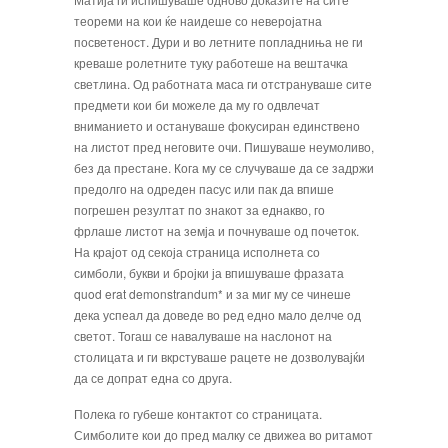
теореми на кои ќе наиде­ше со неверојатна
посветеност. Дури и во летните попладниња не ги
креваше ролет­ните туку работеше на вештачка
светлина. Од работната маса ги отстрануваше сите
предмети кои би можеле да му го одвле­чат
вниманието и остануваше фокусиран единствено
на листот пред неговите очи. Пишуваше неумоливо,
без да престане. Кога му се случуваше да се задржи
пре­долго на одреден пасус или пак да впише
погрешен резултат по знакот за еднакво, го
фрлаше листот на земја и почнуваше од почеток.
На крајот од секоја страница ис­полнета со
симболи, букви и бројки ја впи­шуваше фразата
quod erat demonstrandum*
и за миг му се чинеше
дека успеал да дове­де во ред едно мало делче од
светот. Тогаш се навалуваше на наслонот на
столицата и ги вкрстуваше рацете не дозволувајќи
да се допрат една со друга.
Полека го губеше контактот со страница­та.
Симболите кои до пред малку се дви­жеа во ритамот