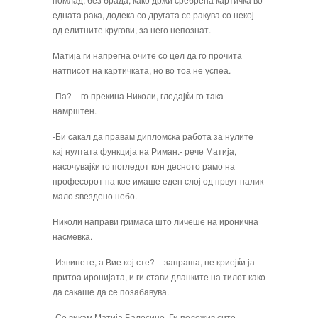
едната рака, додека со другата се ракува со некој
од елитните кругови, за него непознат.
Матија ги напрегна очите со цел да го про­чита
натписот на картичката, но во тоа не успеа.
-Па? – го прекина Николи, гледајќи го така
намрштен.
-Би сакал да правам дипломска рабо­та за нулите
кај нултата функција на Ри­ман.- рече Матија,
насочувајќи го погле­дот кон десното рамо на
професорот на кое имаше еден слој од првут налик
мало ѕвездено небо.
Николи направи гримаса што личеше на иронична
насмевка.
-Извинете, а Вие кој сте? – запраша, не криејќи ја
притоа иронијата, и ги стави дланките на тилот како
да сакаше да се по­забавува.
-Се викам Матија Балосино. Ги положив сите