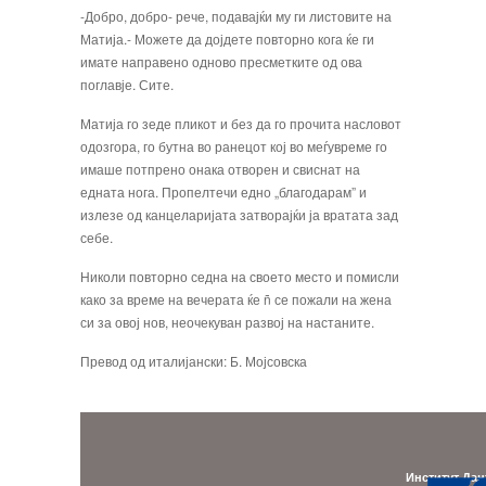
-Добро, добро- рече, подавајќи му ги ли­стовите на
Матија.- Можете да дојдете по­вторно кога ќе ги
имате направено одново пресметките од ова
поглавје. Сите.
Матија го зеде пликот и без да го прочи­та насловот
одозгора, го бутна во ранецот кој во меѓувреме го
имаше потпрено она­ка отворен и свиснат на
едната нога. Про­пелтечи едно „благодарам” и
излезе од канцеларијата затворајќи ја вратата зад
себе.
Николи повторно седна на своето место и помисли
како за време на вечерата ќе ñ се пожали на жена
си за овој нов, неочекуван развој на настаните.
Превод од италијански: Б. Мојсовска
Институт Дан