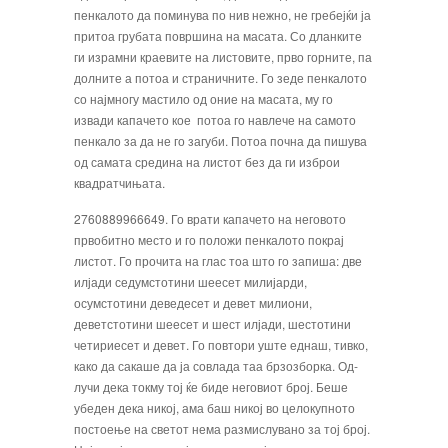
пенкалото да поминува по нив нежно, не гребејќи ја
притоа груба­та површина на масата. Со дланките
ги из­рамни краевите на листовите, прво гор­ните, па
долните а потоа и страничните. Го зеде пенкалото
со најмногу мастило од оние на масата, му го
извади капачето кое потоа го навлече на самото
пенкало за да не го загуби. Потоа почна да пишува
од са­мата средина на листот без да ги изброи
квадратчињата.
2760889966649. Го врати капачето на него­вото
првобитно место и го положи пенка­лото покрај
листот. Го прочита на глас тоа што го запиша: две
илјади седумстотини шеесет милијарди,
осумстотини деведесет и девет милиони,
деветстотини шеесет и шест илјади, шестотини
четириесет и де­вет. Го повтори уште еднаш, тивко,
како да сакаше да ја совлада таа брзозборка. Од­
лучи дека токму тој ќе биде неговиот број. Беше
убеден дека никој, ама баш никој во целокупното
постоење на светот нема размислувано за тој број.