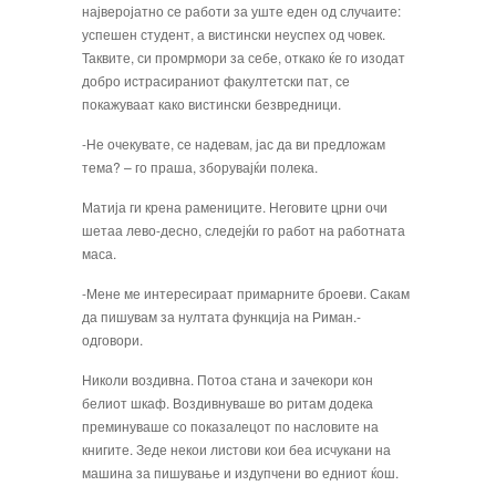
најверојатно се ра­боти за уште еден од случаите:
успешен студент, а вистински неуспех од човек.
Таквите, си промрмори за себе, откако ќе го изодат
добро истрасираниот факултет­ски пат, се
покажуваат како вистински без­вредници.
-Не очекувате, се надевам, јас да ви пред­ложам
тема? – го праша, зборувајќи поле­ка.
Матија ги крена рамениците. Неговите црни очи
шетаа лево-десно, следејќи го работ на работната
маса.
-Мене ме интересираат примарните брое­ви. Сакам
да пишувам за нултата функција на Риман.-
одговори.
Николи воздивна. Потоа стана и зачекори кон
белиот шкаф. Воздивнуваше во ритам додека
преминуваше со показалецот по насловите на
книгите. Зеде некои листови кои беа исчукани на
машина за пишување и издупчени во едниот ќош.