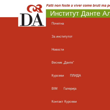
Институт Данте Ал
Почетна
За институтот
Новости
Весник „Данте”
Курсеви
ПЛИДА
BIM
Галерија
Контакт
Курсеви