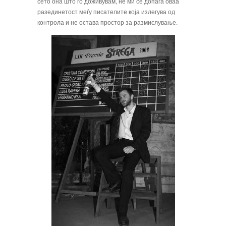
сето она што го доживувам, не ми се допаѓа оваа
разединетост меѓу писателите која излегува од
контрола и не остава простор за размислување.