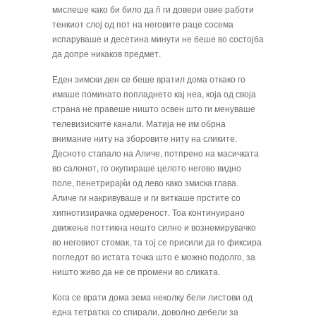
мислеше како би било да ñ ги довери овие работи
тен­киот слој од пот на неговите раце сосема
испаруваше и десетина минути не беше во состојба
да допре никаков предмет.
Еден зимски ден се беше вратил дома от­како го
имаше поминато попладнето кај неа, која од своја
страна не правеше ниш­то освен што ги менуваше
телевизиски­те канали. Матија не им обрна
внимание ниту на зборовите ниту на сликите.
Десно­то стапало на Аличе, потпрено на масич­ката
во салонот, го окупираше целото не­гово видно
поле, пенетрирајќи од лево како змиска глава.
Аличе ги накривуваше и ги виткаше прстите со
хипнотизирачка одмереност. Тоа континуирано
движење поттикна нешто силно и вознемирувачко
во неговиот стомак, та тој се присили да го фиксира
погледот во истата точка што е можно подолго, за
ништо живо да не се промени во сликата.
Кога се врати дома зема неколку бели ли­стови од
една тетратка со спирали, довол­но дебели за