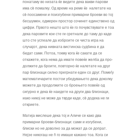
поната­му во низата ќе видите дека вакви паро­ви
има сè помалку. Од време на реме ќе налетате на
сè поосамени и поизгубени примарни броеви во тој
бесшумен, одме­рен простор сочинет единствено од
циф­ри. Првото нешто што ќе го почувствува­те е тоа
дека паровите кои сте ги сретнале до таму до каде
што сте успеале да избро­ите се чиста игра на
случајот, дека нивна­та вистинска судбина е да
бидат сами. По­тоа, токму кога ќе сакате да се
откажете, кога нема да имате повеќе желба да про­
должите да броите, повторно ќе налета­те на друг
пар близнаци силно прегрнати еден со друг. Помеѓу
математичарите по­стои убедувањето дека доколку
можете да продолжите со броењето повеќе од
сигур­но е дека ќе наидете на други два близна­ци,
иако никој не може да тврди каде, сè додека не ги
откриете.
Матија мислеше дека тој и Аличе се како два
примарни броеви-близнаци: сами и изгубени,
блиски но не доволно за да мо­жат да се допрат.
Нејзе никогаш не ñ го имаше кажано тоа. Кога си