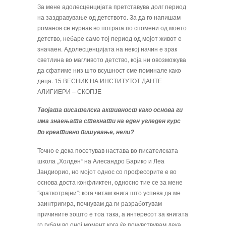
За мене адолесценцијата претставува долг период
на заздравување од детството. За да го напишам
романов се нурнав во потра­га по спомени од моето
детство, небаре само тој период од мојот живот е
значаен. Адолесценцијата на некој начин е зрак
светлина во магливото детство, која ни овозможува
да сфати­ме низ што всушност сме поминале како
деца. 15 ВЕСНИК НА ИНСТИТУТОТ ДАНТЕ
АЛИГИЕРИ – СКОПЈЕ
Твојата писателска активност како основа ги
има знаењата стекнати на еден угледен курс
по креативно пишување, нели?
Точно е дека посетував настава во писателската
школа „Хол­ден“ на Алесандро Барико и Леа
Јандиорио, но мојот однос со професорите е во
основа доста конфликтен, односно тие се за мене
˝краткотрајни˝: кога читам книга што успева да ме
заинтригира, почнувам да ги разработувам
причините зошто е тоа така, а интересот за книгата
го губам во оној момент кога ќе почувствувам дека