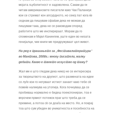
мојата љубопитност е задоволена. Сакам да ги
читам американските писатели како Чак Паланиук
кои се стремат кон апсурдното, но секој пат кога ќе
седнам да пишувам сфаќам дека не можам да
пишувам така, дека не се раководам според
работите што ме инспирираат. Морам да го
споменам и Мајкл Канингем, уште еден во низата
генијалци, чии книги ме придружуваат цел живот.
На ред е прашањето за „Фестивалитература“
во Ман­това, 2008г.: многу писатели, малку
дебати. Какво е твоето искуство од таму?
Жал ми е што гледам дека никој не се интересира
за тво­рештвото на другиот, што размената на идеи
со луѓе кои го негуваат истиот занает како тебе сè
повеќе наликува на утопија. Кога почнуваш да се
пробиваш нормално е бидеш поекспониран, тоа е
впрочем првиот потежок праг што тре­ба да се
премине, а потоа сè си доаѓа на место. Но, и покрај
тоа што сум убеден во уникатноста и посебноста на