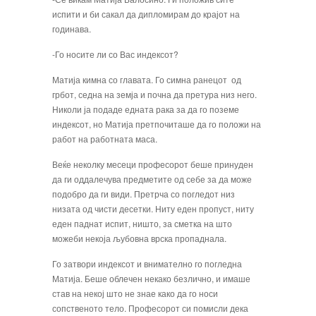
испити и би сакал да дипломирам до крајот на
годинава.
-Го носите ли со Вас индексот?
Матија кимна со главата. Го симна ранецот од
грбот, седна на земја и почна да прету­ра низ него.
Николи ја подаде едната рака за да го поземе
индексот, но Матија прет­почиташе да го положи на
работ на работ­ната маса.
Веќе неколку месеци професорот беше принуден
да ги оддалечува предметите од себе за да може
подобро да ги види. Претрча со погледот низ
низата од чисти де­сетки. Ниту еден пропуст, ниту
еден пад­нат испит, ништо, за сметка на што
можеби некоја љубовна врска пропаднала.
Го затвори индексот и внимателно го по­гледна
Матија. Беше облечен некако без­лично, и имаше
став на некој што не знае како да го носи
сопственото тело. Профе­сорот си помисли дека