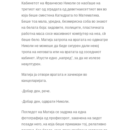
Кабинетот на Франческо Николи се наоѓаше на
третиот кат од зградата од де­ветнаесеттиот век во
која беше сместена Катедрата по Математика.
Беше тоа мала, уредна, безмирисна соба во знакот
на бе­лата боја: ѕидовите, полиците, пластичната
работна маса сосе масивниот компјутер на неа, сè
беше бело. Матија затропа на вра­тата но одвнатре
Николи не можеше да биде сигурен дали некој
тропа на неговата или на вратата од соседниот
кабинет. Из­усти едно „напред”, за да не излезе
некул­турен.
Матија ја отвори вратата и зачекори во
канцеларијата.
-Добар ден, рече.
-Добар ден, одврати Николи.
Погледот на Матија се задржа на една
фотографија од професорот, закачена на ѕидот
позади него, на која беше прикажан тој, релативно
помлад, без брада, како држи сребрена картичка во