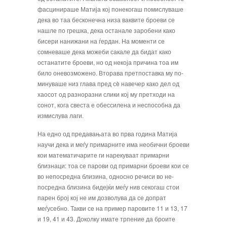
фас­цинираше Матија кој понекогаш помислу­ваше
дека во таа бесконечна низа вакви­те броеви се
нашле по грешка, дека оста­нале заробени како
бисери нанижани на ѓердан. На моменти се
сомневаше дека мо­жеби сакале да бидат како
останатите бро­еви, но од некоја причина тоа им
било оне­возможено. Вторава претпоставка му по­
минуваше низ глава пред сè навечер како дел од
хаосот од разноразни слики кој му претходи на
сонот, кога свеста е обессиле­на и неспособна да
измислува лаги.
На едно од предавањата во прва година Матија
научи дека и меѓу примарните има необични броеви
кои математичарите ги нарекуваат
примарни
близнаци
: тоа се па­рови од примарни броеви кои се
во непо­средна близина, односно речиси во не­
посредна близина бидејќи меѓу нив секо­гаш стои
парен број кој не им дозволува да се допрат
меѓусебно. Такви се на при­мер паровите 11 и 13, 17
и 19, 41 и 43. До­колку имате трпение да броите