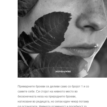
Примарните броеви се деливи само со бројот 1 и со
самите себе. Си стојат на нив­ното место во
бесконечната низа на при­родните броеви,
натискани во редицата, но сепак еден чекор потаму
од останати­те. Нивната осаменост и посебност го