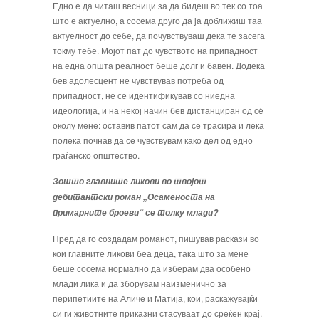
Едно е да читаш весници за да бидеш во тек со тоа
што е актуелно, а сосема друго да ја доближиш таа
актуелност до себе, да почувствуваш дека те засега
токму тебе. Мојот пат до чувството на припадност
на една општа реалност беше долг и бавен. Додека
бев адолесцент не чувствував потреба од
припадност, не се идентификував со ниедна
идеологија, и на некој начин бев дистанциран од сè
околу мене: оставив патот сам да се трасира и лека
полека почнав да се чувствувам како дел од едно
граѓанско општество.
Зошто главните ликови во твојот
дебитантски роман „Осаменоста на
примарните броеви“ се толку млади?
Пред да го создадам романот, пишував раскази во
кои глав­ните ликови беа деца, така што за мене
беше сосема нормал­но да изберам два особено
млади лика и да зборувам наизме­нично за
перипетиите на Аличе и Матија, кои, раскажувајќи
си ги животните приказни стасуваат до среќен крај.