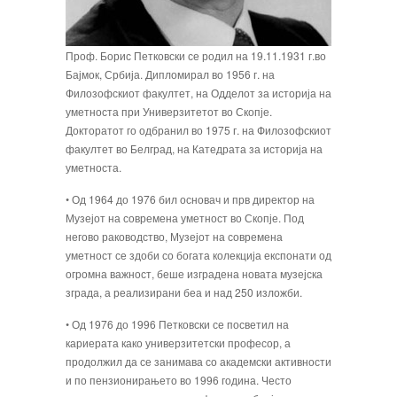
Проф. Борис Петковски се родил на 19.11.1931 г.во
Бајмок, Србија. Дипломирал во 1956 г. на
Филозофскиот факултет, на Одделот за историја на
уметноста при Универ­зитетот во Скопје.
Докторатот го одбранил во 1975 г. на Филозофскиот
факултет во Белград, на Катедрата за историја на
уметноста.
• Од 1964 до 1976 бил основач и прв директор на
Музејот на современа уметност во Скопје. Под
негово раководство, Музејот на современа
уметност се здоби со богата колекција експонати од
огромна важност, беше изградена новата музејска
зграда, а реализирани беа и над 250 изложби.
• Од 1976 до 1996 Петковски се посветил на
кариерата како универзитетски профе­сор, а
продолжил да се занимава со академски активности
и по пензионирањето во 1996 година. Често