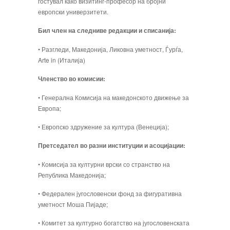
гостувал како визитинг-професор на бројни
европски уни­верзитети.
Бил член на следниве редакции и списанија:
• Разгледи, Македонија, Ликовна уметност, Ѓурѓа,
Arte in (Италија)
Членство во комисии:
• Генерална Комисија на македонското движење за
Европа;
• Европско здружение за култура (Венеција);
Претседател во разни институции и асоцијации:
• Комисија за културни врски со странство на
Република Македонија;
• Федерален југословенски фонд за фигуративна
уметност Моша Пијаде;
• Комитет за културно богатство на југословенската