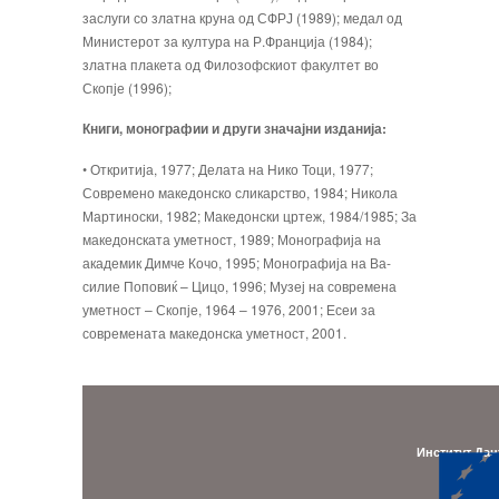
заслуги со златна круна од СФРЈ (1989); медал од
Министерот за култура на Р.Франција (1984);
златна плакета од Филозофскиот факултет во
Скопје (1996);
Книги, монографии и други значајни изданија:
• Откритија, 1977; Делата на Нико Тоци, 1977;
Современо македонско сликарство, 1984; Никола
Мартиноски, 1982; Македонски цртеж, 1984/1985; За
македонската уметност, 1989; Монографија на
академик Димче Кочо, 1995; Монографија на Ва­
силие Поповиќ – Цицо, 1996; Музеј на современа
уметност – Скопје, 1964 – 1976, 2001; Есеи за
современата македонска уметност, 2001.
Институт Дан
Адре