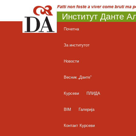
Институт Данте Ал
Почетна
За институтот
Новости
Весник „Данте”
Курсеви
ПЛИДА
BIM
Галерија
Контакт
Курсеви