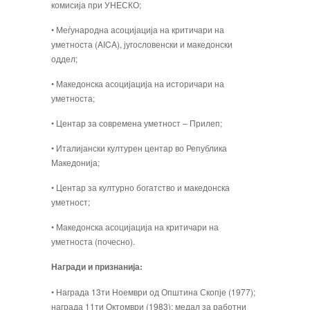
комисија при УНЕСКО;
• Меѓународна асоцијација на критичари на
уметноста (AICA), југословенски и ма­кедонски
оддел;
• Македонска асоцијација на историчари на
уметноста;
• Центар за современа уметност – Прилеп;
• Италијански културен центар во Република
Македонија;
• Центар за културно богатство и македонска
уметност;
• Македонска асоцијација на критичари на
уметноста (почесно).
Награди и признанија:
• Награда 13ти Ноември од Општина Скопје (1977);
награда 11ти Октомври (1983); медал за работни