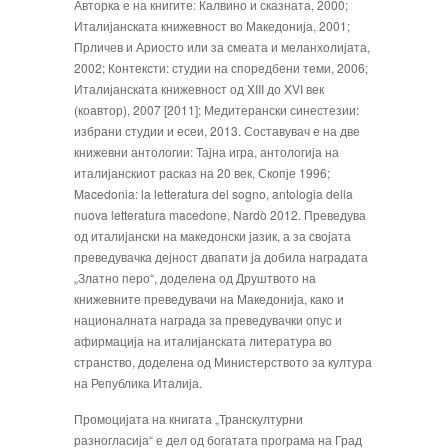
Авторка е на книгите: Калвино и сказната, 2000;
Италијанската книжевност во Македонија, 2001;
Прличев и Ариосто или за смеата и меланхолијата,
2002; Контексти: студии на споредбени теми, 2006;
Италијанската книжевност од XIII до XVI век
(коавтор), 2007 [2011]; Медитерански синестезии:
избрани студии и есеи, 2013. Составувач е на две
книжевни антологии: Тајна игра, антологија на
италијанскиот расказ на 20 век, Скопје 1996;
Macedonia: la letteratura del sogno, antologia della
nuova letteratura macedone, Nardò 2012. Преведува
од италијански на македонски јазик, а за својата
преведувачка дејност двапати ја добила наградата
„Златно перо“, доделена од Друштвото на
книжевните преведувачи на Македонија, како и
националната награда за преведувачки опус и
афирмација на италијанската литература во
странство, доделена од Министерството за култура
на Република Италија.
Промоцијата на книгата „Транскултурни
разногласија“ е дел од богатата програма на Град