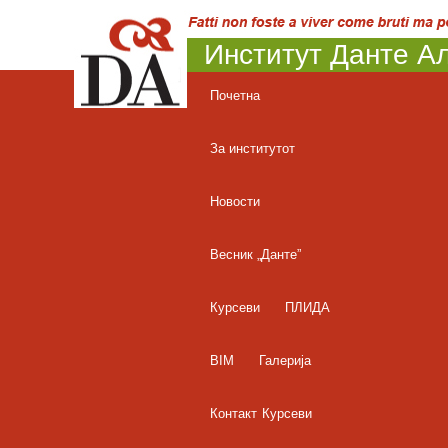
Институт Данте Ал
Почетна
За институтот
Новости
Весник „Данте”
Курсеви
ПЛИДА
BIM
Галерија
Контакт
Курсеви