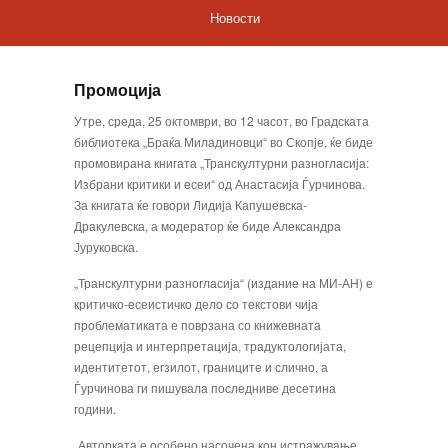
Новости
Промоција
Утре, среда, 25 октомври, во 12 часот, во Градската
библиотека „Браќа Миладиновци“ во Скопје, ќе биде
промовирана книгата „Транскултурни разногласија:
Избрани критики и есеи“ од Анастасија Ѓурчинова.
За книгата ќе говори Лидија Капушевска-
Дракулевска, а модератор ќе биде Александра
Јуруковска.
„Транскултурни разногласија“ (издание на МИ-АН) е
критичко-есеистичко дело со текстови чија
проблематиката е поврзана со книжевната
рецепција и интерпретација, традуктологијата,
идентитетот, егзилот, границите и слично, а
Ѓурчинова ги пишувала последниве десетина
години.
„Авторката е особено насочена кон истражување