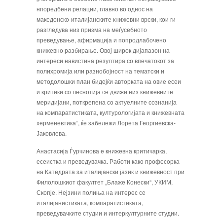
нпоредбени релации, главно во однос на
македонско-италијанските книжевни врски, кои ги
разгледува низ призма на меѓусебното
преведување, афирмација и попродлабочено
книжевно разбирање. Овој широк дијапазон на
интереси навистина резултира со впечатокот за
полихромија или разнобојност на тематски и
методолошки план бидејќи авторката на овие есеи
и критики со леснотија се движи низ книжевните
меридијани, поткрепена со актуелните сознанија
на компаратистиката, културологијата и книжевната
херменевтика“, ќе забележи Лорета Георгиевска-
Јаковлева.
Анастасија Ѓурчинова е книжевна критичарка,
есеистка и преведувачка. Работи како професорка
на Катедрата за италијански јазик и книжевност при
Филолошкиот факултет „Блаже Конески“, УКИМ,
Скопје. Нејзини полиња на интерес се
италијанистиката, компаратистиката,
преведувачките студии и интеркултурните студии.