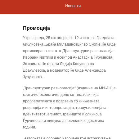
Новости
Промоција
Утре, среда, 25 октомври, во 12 часот, во Градската
библиотека „Браќа Миладиновци“ во Скопје, ќе биде
промовирана книгата „Транскултурни разногласија:
Избрани критики и есеи“ од Анастасија Ѓурчинова.
За книгата ќе говори Лидија Капушевска-
Дракулевска, а модератор ќе биде Александра
Јуруковска.
„Транскултурни разногласија“ (издание на МИ-АН) е
критичко-есеистичко дело со текстови чија
проблематиката е поврзана со книжевната
рецепција и интерпретација, традуктологијата,
идентитетот, егзилот, границите и слично, а
Ѓурчинова ги пишувала последниве десетина
години.
„Авторката е особено насочена кон истражување