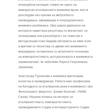
нпоредбени релации, главно во однос на
македонско-италијанските книжевни врски, кои ги
разгледува низ призма на меѓусебното
преведување, афирмација и попродлабочено
книжевно разбирање. Овој широк дијапазон на
интереси навистина резултира со впечатокот за
полихромија или разнобојност на тематски и
методолошки план бидејќи авторката на овие есеи
и критики со леснотија се движи низ книжевните
меридијани, поткрепена со актуелните сознанија
на компаратистиката, културологијата и книжевната
херменевтика“, ќе забележи Лорета Георгиевска-
Јаковлева.
Анастасија Ѓурчинова е книжевна критичарка,
есеистка и преведувачка. Работи како професорка
на Катедрата за италијански јазик и книжевност при
Филолошкиот факултет „Блаже Конески“, УКИМ,
Скопје. Нејзини полиња на интерес се
италијанистиката, компаратистиката,
преведувачките студии и интеркултурните студии.