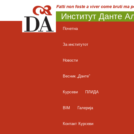
Институт Данте Ал
Почетна
За институтот
Новости
Весник „Данте”
Курсеви
ПЛИДА
BIM
Галерија
Контакт
Курсеви