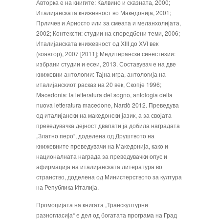
Авторка е на книгите: Калвино и сказната, 2000;
Италијанската книжевност во Македонија, 2001;
Прличев и Ариосто или за смеата и меланхолијата,
2002; Контексти: студии на споредбени теми, 2006;
Италијанската книжевност од XIII до XVI век
(коавтор), 2007 [2011]; Медитерански синестезии:
избрани студии и есеи, 2013. Составувач е на две
книжевни антологии: Тајна игра, антологија на
италијанскиот расказ на 20 век, Скопје 1996;
Macedonia: la letteratura del sogno, antologia della
nuova letteratura macedone, Nardò 2012. Преведува
од италијански на македонски јазик, а за својата
преведувачка дејност двапати ја добила наградата
„Златно перо“, доделена од Друштвото на
книжевните преведувачи на Македонија, како и
националната награда за преведувачки опус и
афирмација на италијанската литература во
странство, доделена од Министерството за култура
на Република Италија.
Промоцијата на книгата „Транскултурни
разногласија“ е дел од богатата програма на Град