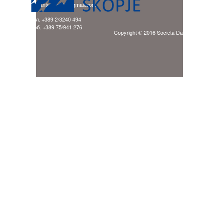
E-mail: ladante.skopje@gmail.com
тел. +389 2/3240 494
моб. +389 75/941 276
Copyright © 2016 Societa Dante Alighieri Sk