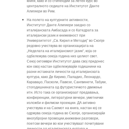
книги, како и со стипендии за летен курс во
централното седиште на Институтот Данте
Алигиери во Рим.
На полето на културните активности,
Институтот Данте Алигиери заедно со
италијанската Амбасада и со Катедрата за
италијански јазик и книжевност при
Универзитетот „Св. Кирил и Методиј” во Скопје
редовно учествува во организацијата на
„Неделата на италијанскиот јазик“, која се
одбележува секоја година низ целиот свет.
Секој октомври Институтот дава свој придонес
кон овој настан одбележувајќи годишнини на
разни истакнати личности од италијанската
култура, како Де Кирико, Паладио, Леонардо,
Караваџо, Пасколи, Павезе, Сангвинети, Табуки,
стогодишнината од футуристичкото движење
итн. Исто така се организираат предавања,
конференции, литературни вечери, уметнички
изложби и филмски проекции. ДА активно
учествува и на Саемот на книга, настан кој се
одржува секоја година во Скопје, организирајќи
многубројни промоции,книжевни разговори,
поетски вечери во кои учествуваат почитувани
личности од италијанската култура и