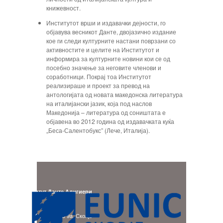
книжевност.
Институтот врши и издавачки дејности, го
објавува весникот Данте, двојазично издание
кое ги следи културните настани поврзани со
активностите и целите на Институтот и
информира за културните новини кои се од
посебно значење за неговите членови и
соработници. Покрај тоа Институтот
реализираше и проект за превод на
антологијата од новата македонска литература
на италијански јазик, која под наслов
Македонија – литература од соништата е
објавена во 2012 година од издавачката куќа
„Беса-Салентобукс” (Лече, Италија).
Институт Данте Алигиери
Адреса:
бул. Гоце Делчев 9a, Скопје