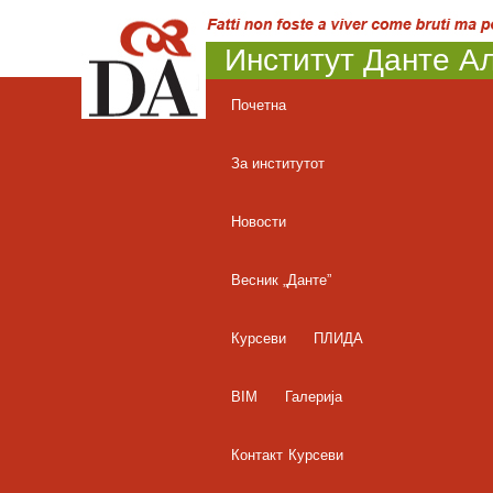
Институт Данте Ал
Почетна
За институтот
Новости
Весник „Данте”
Курсеви
ПЛИДА
BIM
Галерија
Контакт
Курсеви