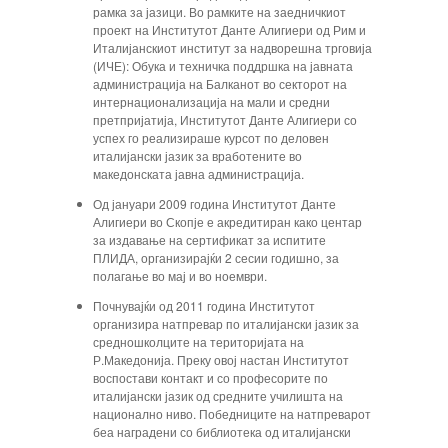
рамка за јазици. Во рамките на заедничкиот
проект на Институтот Данте Алигиери од Рим и
Италијанскиот институт за надворешна трговија
(ИЧЕ): Обука и техничка поддршка на јавната
администрација на Балканот во секторот на
интернационализација на мали и средни
претпријатија, Институтот Данте Алигиери со
успех го реализираше курсот по деловен
италијански јазик за вработените во
македонската јавна администрација.
Од јануари 2009 година Институтот Данте
Алигиери во Скопје е акредитиран како центар
за издавање на сертификат за испитите
ПЛИДА, организирајќи 2 сесии годишно, за
полагање во мај и во ноември.
Почнувајќи од 2011 година Институтот
организира натпревар по италијански јазик за
средношколците на територијата на
Р.Македонија. Преку овој настан Институтот
воспостави контакт и со професорите по
италијански јазик од средните училишта на
национално ниво. Победниците на натпреварот
беа наградени со библиотека од италијански