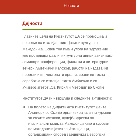
Новости
Дејности
Главните цели на Институтот ДА се промоција и
ширење на италијанскиот јазик и култура во
Македонија. Освен тоа има и улога на здружение
кое промовира различни културни иницијативи како
семинари, конференции, филмски и литературни
вечери, уметнички изложби, работи на издавачки
проекти итн., честопати организирани во тесна
соработка со италијанската Амбасада и со
Универзитетот „Св. Кирил и Методиј” во Скопје.
Институтот ДА ги извршува и следните активности:
На полето на дидактиката Институтот Данте
Алигиери во Скопје организира јазични курсеви
за своите членови, нудејќи курсеви по
италијански јазик за Македонци како и курсеви
по македонски јазик за Италијанци,
организирани според заедничката европска