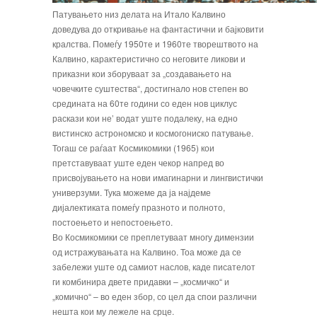
Патувањето низ делата на Итало Калвино
доведува до откривање на фантастични и бајковити
кралства. Помеѓу 1950те и 1960те творештвото на
Калвино, карактеристично со неговите ликови и
приказни кои зборуваат за „создавањето на
човечките суштества“, достигнало нов степен во
средината на 60те години со еден нов циклус
раскази кои не’ водат уште подалеку, на едно
вистинско астрономско и космогониско патување.
Тогаш се раѓаат Космикомики (1965) кои
претставуваат уште еден чекор напред во
присвојувањето на нови имагинарни и лингвистички
универзуми. Тука можеме да ја најдеме
дијалектиката помеѓу празното и полното,
постоењето и непостоењето.
Во Космикомики се преплетуваат многу димензии
од истражувањата на Калвино. Тоа може да се
забележи уште од самиот наслов, каде писателот
ги комбинира двете придавки – „космичко“ и
„комично“ – во еден збор, со цел да спои различни
нешта кои му лежеле на срце.