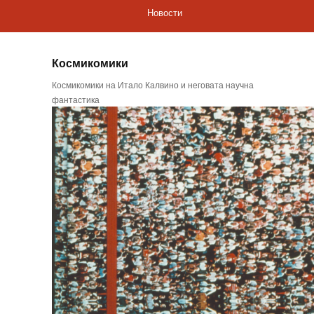
Новости
Космикомики
Космикомики на Итало Калвино и неговата научна
фантастика