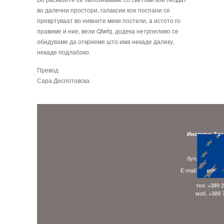
во далечни простори, галаксии кои поспани се
превртуваат во нивните меки постели, а истото го
правиме и ние, вели Qfwfq, додека нетрпеливо се
обидуваме да откриеме што има некаде далеку,
некаде подлабоко.
Превод
Сара Деспотовска
Институт Дан
Адре
бул. Гоце Делч
E-mail: ladante.
тел. +389 
моб. +389 