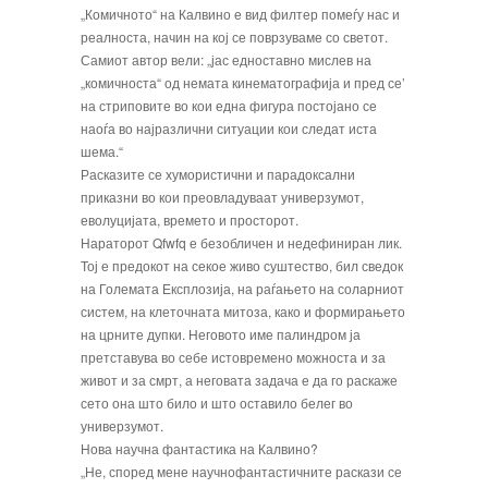
„Комичното“ на Калвино е вид филтер помеѓу нас и
реалноста, начин на кој се поврзуваме со светот.
Самиот автор вели: „јас едноставно мислев на
„комичноста“ од немата кинематографија и пред се’
на стриповите во кои една фигура постојано се
наоѓа во најразлични ситуации кои следат иста
шема.“
Расказите се хумористични и парадоксални
приказни во кои преовладуваат универзумот,
еволуцијата, времето и просторот.
Нараторот Qfwfq е безобличен и недефиниран лик.
Тој е предокот на секое живо суштество, бил сведок
на Големата Експлозија, на раѓањето на соларниот
систем, на клеточната митоза, како и формирањето
на црните дупки. Неговото име палиндром ја
претставува во себе истовремено можноста и за
живот и за смрт, а неговата задача е да го раскаже
сето она што било и што оставило белег во
универзумот.
Нова научна фантастика на Калвино?
„Не, според мене научнофантастичните раскази се