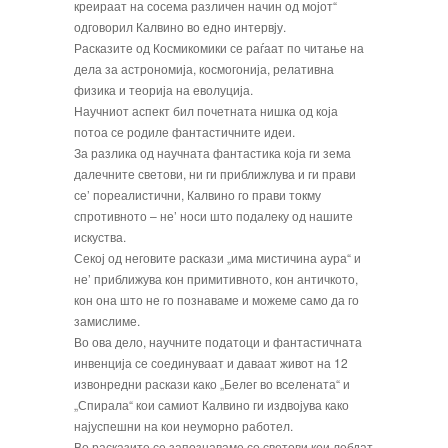
креираат на сосема различен начин од мојот“
одговорил Калвино во едно интервју.
Расказите од Космикомики се раѓаат по читање на
дела за астрономија, космогонија, релативна
физика и теорија на еволуција.
Научниот аспект бил почетната нишка од која
потоа се родиле фантастичните идеи.
За разлика од научната фантастика која ги зема
далечните светови, ни ги приближлува и ги прави
се’ пореалистични, Калвино го прави токму
спротивното – не’ носи што подалеку од нашите
искуства.
Секој од неговите раскази „има мистичина аура“ и
не’ приближува кон примитивното, кон античкото,
кон она што не го познаваме и можеме само да го
замислиме.
Во ова дело, научните податоци и фантастичната
инвенција се соединуваат и даваат живот на 12
извонредни раскази како „Белег во вселената“ и
„Спирала“ кои самиот Калвино ги издвојува како
најуспешни на кои неуморно работел.
Во расказите се запознаваме со светови кои лебдат