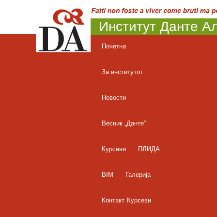
Институт Данте Ал
Почетна
За институтот
Новости
Весник „Данте”
Курсеви
ПЛИДА
BIM
Галерија
Контакт
Курсеви