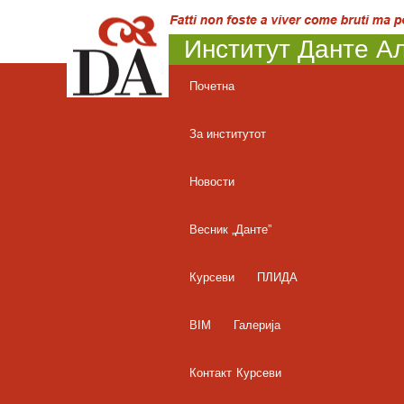
Институт Данте Ал
Почетна
За институтот
Новости
Весник „Данте”
Курсеви
ПЛИДА
BIM
Галерија
Контакт
Курсеви