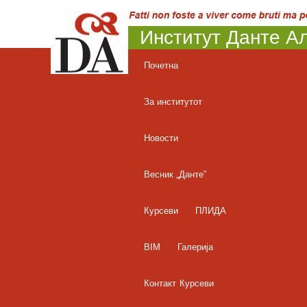
Институт Данте Ал
Почетна
За институтот
Новости
Весник „Данте”
Курсеви
ПЛИДА
BIM
Галерија
Контакт
Курсеви