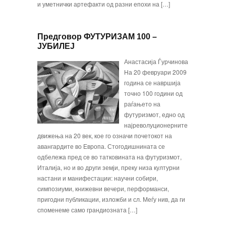
и уметнички артефакти од разни епохи на […]
Предговор ФУТУРИЗАМ 100 –
ЈУБИЛЕЈ
Анастасија Ѓурчинова
На 20 февруари 2009
година се навршија
точно 100 години од
раѓањето на
футуризмот, едно од
најреволуционерните
движења на 20 век, кое го означи почетокот на
авангардите во Европа. Стогодишнината се
одбележа пред сe во татковината на футуризмот,
Италија, но и во други земји, преку низа културни
настани и манифестации: научни собири,
симпозиуми, книжевни вечери, перформанси,
пригодни публикации, изложби и сл. Меѓу нив, да ги
споменеме само грандиозната […]