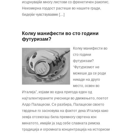
исцрнувајќи многу листови со френетичен ракопис.
Неизмерна гордост растеше во нашите гради,
бидејќи чувствувавме […]
Колку манифести во сто години
футуризам?
Колку манифести во
сто години
футуризам?
“Футуризмот не
можеше да се роди
никаде на друго
место, освен во
Италија”, изјави во една пригода еден од
најталентираните учесници во движењето, поетот
Алдо Палацески. Се разбира, Палацески своето
тврдење го засновува на фактот дека Италија како
земја отсекогаш била премногу свртена кон
минатото, имајќи ја зад себе славната римска
традиција и огромната концентрација на историски