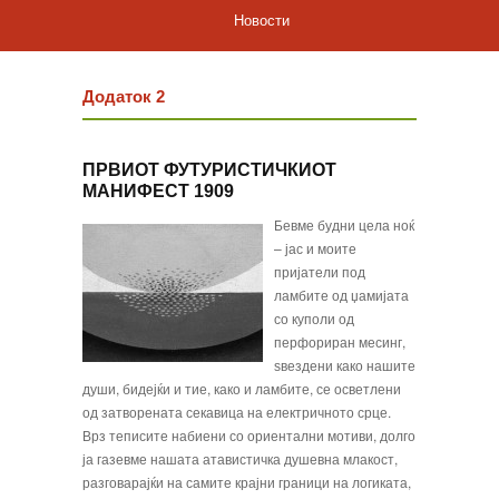
Новости
Додаток 2
ПРВИОТ ФУТУРИСТИЧКИОТ
МАНИФЕСТ 1909
Бевме будни цела ноќ
– јас и моите
пријатели под
ламбите од џамијата
со куполи од
перфориран месинг,
ѕвездени како нашите
души, бидејќи и тие, како и ламбите, се осветлени
од затворената секавица на електричното срце.
Врз теписите набиени со ориентални мотиви, долго
ја газевме нашата атавистичка душевна млакост,
разговарајќи на самите крајни граници на логиката,