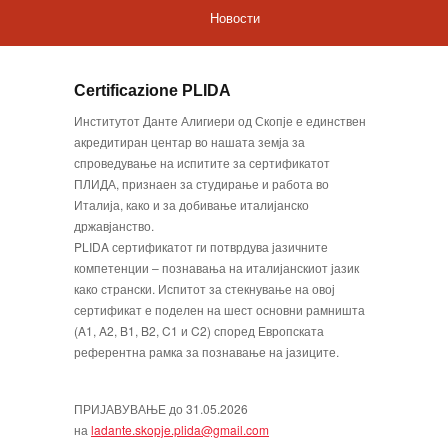
Новости
Certificazione PLIDA
Институтот Данте Алигиери од Скопје е единствен
акредитиран центар во нашата земја за
спроведување на испитите за сертификатот
ПЛИДА, признаен за студирање и работа во
Италија, како и за добивање италијанско
државјанство.
PLIDA сертификатот ги потврдува јазичните
компетенции – познавања на италијанскиот јазик
како странски. Испитот за стекнување на овој
сертификат е поделен на шест основни рамништа
(A1, A2, B1, B2, C1 и C2) според Европската
референтна рамка за познавање на јазиците.
ПРИЈАВУВАЊЕ до 31.05.2026
на
ladante.skopje.plida@gmail.com