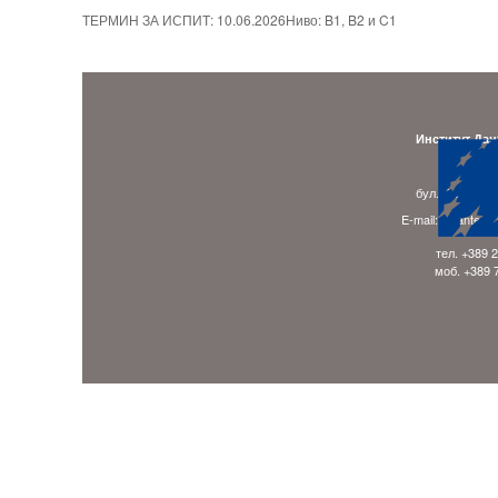
ТЕРМИН ЗА ИСПИТ: 10.06.2026Ниво: B1, B2 и C1
Институт Дан
Адре
бул. Гоце Делч
E-mail: ladante.
тел. +389 
моб. +389 