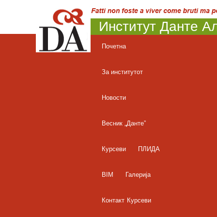
Институт Данте Ал
Почетна
За институтот
Новости
Весник „Данте”
Курсеви
ПЛИДА
BIM
Галерија
Контакт
Курсеви