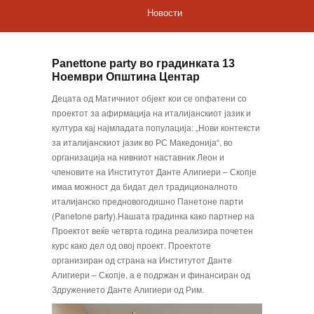
Новости
Panettone party во градинката 13
Ноември Општина Центар
Децата од Матичниот објект кои се опфатени со
проектот за афирмација на италијанскиот јазик и
култура кај најмладата популација: „Нови контексти
за италијанскиот јазик во РС Македонија“, во
организација на нивниот наставник Леон и
членовите на Институтот Данте Алигиери – Скопје
имаа можност да бидат дел традиционалното
италијанско предновогодишно Панетоне парти
(Panetone party).Нашата градинка како партнер на
Проектот веќе четврта година реализира почетен
курс како дел од овој проект. Проектоте
организиран од страна на Институтот Данте
Алигиери – Скопје, а е подржан и финансиран од
Здружението Данте Алигиери од Рим.