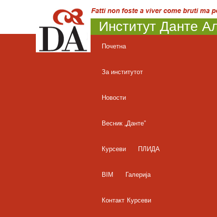
Институт Данте Ал
Почетна
За институтот
Новости
Весник „Данте”
Курсеви
ПЛИДА
BIM
Галерија
Контакт
Курсеви