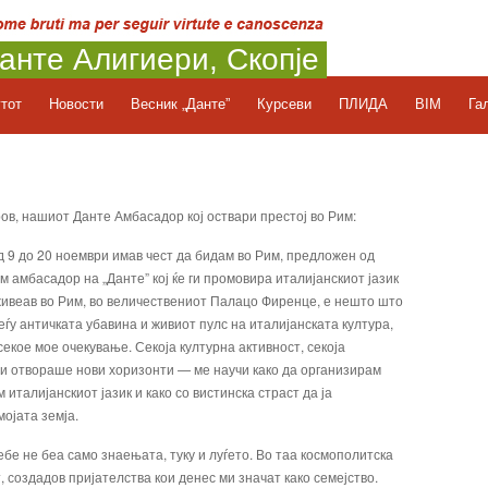
анте Алигиери, Скопје
утот
Новости
Весник „Данте”
Курсеви
ПЛИДА
BIM
Га
ов, нашиот Данте Амбасадор кој оствари престој во Рим:
д 9 до 20 ноември имав чест да бидам во Рим, предложен од
м амбасадор на „Данте” кој ќе ги промовира италијанскиот јазик
доживеав во Рим, во величествениот Палацо Фиренце, е нешто што
еѓу античката убавина и живиот пулс на италијанската култура,
екое мое очекување. Секоја културна активност, секоја
ми отвораше нови хоризонти — ме научи како да организирам
 италијанскиот јазик и како со вистинска страст да ја
ојата земја.
ебе не беа само знаењата, туку и луѓето. Во таа космополитска
, создадов пријателства кои денес ми значат како семејство.