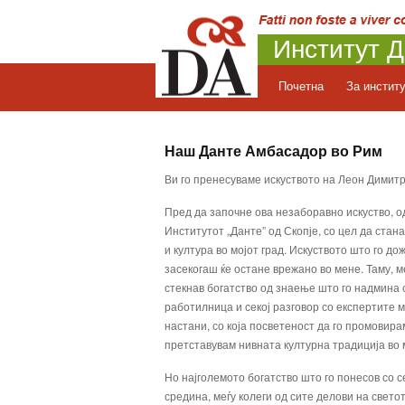
Институт Д
Почетна
За инстит
Наш Данте Амбасадор во Рим
Ви го пренесуваме искуството на Леон Димитр
Пред да започне ова незаборавно искуство, о
Институтот „Данте” од Скопје, со цел да стана
и култура во мојот град. Искуството што го 
засекогаш ќе остане врежано во мене. Таму, м
стекнав богатство од знаење што го надмина с
работилница и секој разговор со експертите 
настани, со која посветеност да го промовирам
претставувам нивната културна традиција во м
Но најголемото богатство што го понесов со с
средина, меѓу колеги од сите делови на светот