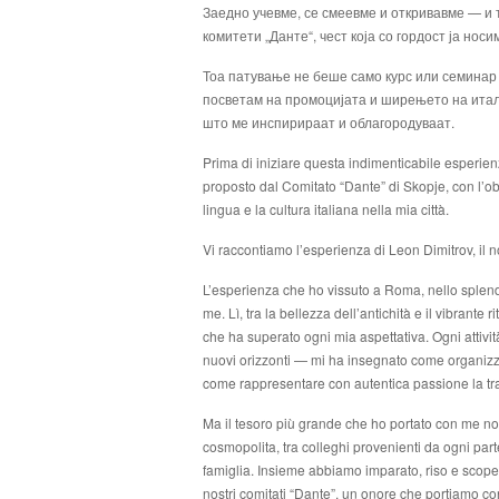
Заедно учевме, се смеевме и откривавме — и 
комитети „Данте“, чест која со гордост ја носи
Тоа патување не беше само курс или семинар
посветам на промоцијата и ширењето на итали
што ме инспирираат и облагородуваат.
Prima di iniziare questa indimenticabile esperie
proposto dal Comitato “Dante” di Skopje, con l’o
lingua e la cultura italiana nella mia città.
Vi raccontiamo l’esperienza di Leon Dimitrov, il
L’esperienza che ho vissuto a Roma, nello splen
me. Lì, tra la bellezza dell’antichità e il vibrante
che ha superato ogni mia aspettativa. Ogni attività
nuovi orizzonti — mi ha insegnato come organizz
come rappresentare con autentica passione la tra
Ma il tesoro più grande che ho portato con me non
cosmopolita, tra colleghi provenienti da ogni pa
famiglia. Insieme abbiamo imparato, riso e scoper
nostri comitati “Dante”, un onore che portiamo co