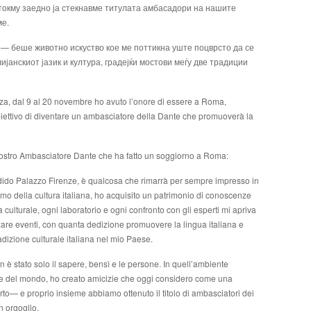
токму заедно ја стекнавме титулата амбасадори на нашите
ме.
 — беше животно искуство кое ме поттикна уште поцврсто да се
јанскиот јазик и култура, градејќи мостови меѓу две традиции
nza, dal 9 al 20 novembre ho avuto l’onore di essere a Roma,
biettivo di diventare un ambasciatore della Dante che promuoverà la
 nostro Ambasciatore Dante che ha fatto un soggiorno a Roma:
dido Palazzo Firenze, è qualcosa che rimarrà per sempre impresso in
 ritmo della cultura italiana, ho acquisito un patrimonio di conoscenze
 culturale, ogni laboratorio e ogni confronto con gli esperti mi apriva
are eventi, con quanta dedizione promuovere la lingua italiana e
dizione culturale italiana nel mio Paese.
 è stato solo il sapere, bensì e le persone. In quell’ambiente
rte del mondo, ho creato amicizie che oggi considero come una
to— e proprio insieme abbiamo ottenuto il titolo di ambasciatori dei
n orgoglio.