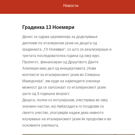
Новости
Градинка 13 Ноември
Денес се одржа церемонија за доделување
дипломи по италијански јазик на децата од
градинката „13 Ноември“, со што се реализираше и
третата последователна година од овој курс.
Проектот, финансиран од Друштвото Данте
Алигиери како дел од иницијативата „Нови
контексти за италијанскиот јазик во Северна
Македонија“, им нуди на најмладите ученици
можност да се запознаат со италијанскиот јазик
уште од 3-годишна возраст.
Децата, полни со ентузијазам, учествуваа во овој
значаен настан, кој Амбасадата го поздрави со
своето учество, упатувајќи надеж дека нивното
изучување на италијанскиот јазик ќе продолжи и во
основните училишта.