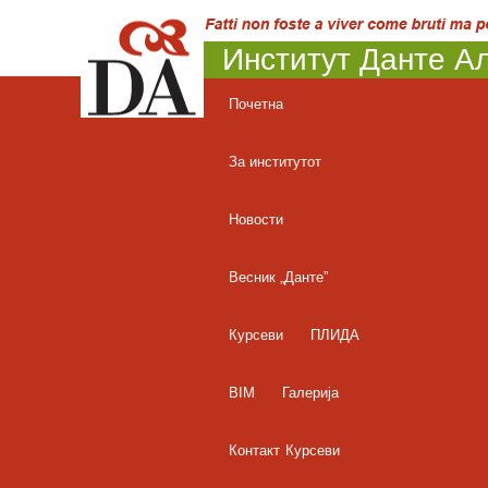
Институт Данте Ал
Почетна
За институтот
Новости
Весник „Данте”
Курсеви
ПЛИДА
BIM
Галерија
Контакт
Курсеви