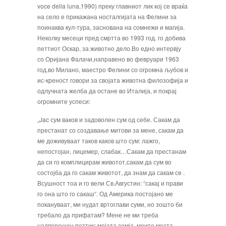
voce della luna,1990) преку главниот лик кој се враќа
на село е прикажана носталгијата на Фелини за
поинаква кул-тура, заснована на сомнежи и магија.
Неколку месеци пред смртта во 1993 год. го добива
петтиот Оскар, за животно дело.Во едно интервју
со Оријана Фалачи,направено во февруари 1963
год.во Милано, маестро Фелини со огромна љубов и
ис-креност говори за својата животна филозофија и
одлучната желба да остане во Италија, и покрај
огромните успеси:
„Jac сум ваков и задоволен сум од себе. Сакам да
престанат со создавање митови за мене, сакам да
ме доживуваат таков каков што сум: лажго,
непостојан, лицемер, слабак…Сакам да престанам
да си го комплицирам животот,сакам да сум во
состојба да го сакам животот, да знам да сакам сe .
Всушност тоа и го вели Св.Августин: “сакај и прави
го она што го сакаш“. Од Америка постојано ме
покануваат, ми нудат вртоглави суми, но зошто би
требало да прифатам? Мене не ми треба
надворешен поттик: мојата земја, моите места,