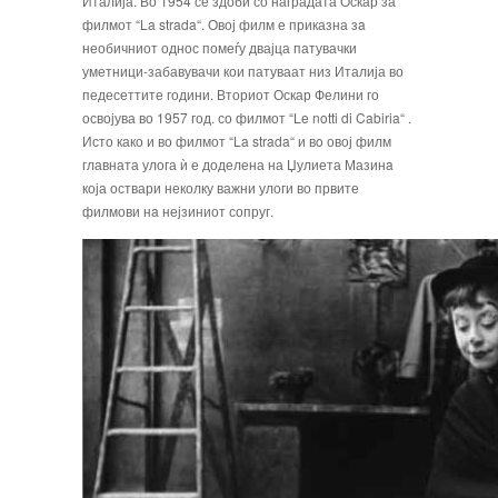
Италија. Во 1954 се здоби со наградата Оскар за
филмот “La strada“. Овој филм е приказна зa
необичниот однос помеѓу двајца патувачки
уметници-забавувачи кои патуваат низ Италија во
педесеттите години. Вториот Оскар Фелини го
освојува во 1957 год. со филмот “Le notti di Cabiria“ .
Исто како и во филмот “La strada“ и вo овој филм
главната улога ѝ е доделена на Џулиета Мазинa
која оствари неколку важни улоги во првите
филмови нa нејзиниот сопруг.