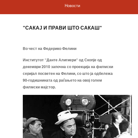
Новости
“САКАЈ И ПРАВИ ШТО САКАШ“
Во чест на Федерико Фелини
Институтот “Данте Алигиери“ од Скопје од
декември 2010 започна со проекција на филмски
серијал посветен на Фелини, со што ја одбележа
90-годишнината од раѓањето на овој голем
филмски мајстор.