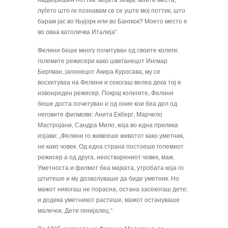
луѓето што ги познавам се сe уште мој поттик, што
барам јас во Њујорк или во Бангкок? Моето место е
во оваа католичка Италија“
Фелини беше многу почитуван од своите колеги:
големите режисери како швеѓанецот Ингмар
Бергман, јапонецот Акира Куросава, му се
восхитуваа на Фелини и секогаш велеа дека тој е
извонреден режисер. Покрај колегите, Фелини
беше доста почитуван и од оние кои беа дел од
неговите филмови: Анита Екберг, Марчело
Мастројани, Сандра Мило, која во една прилика
изјави: „Фелини го живееше животот како
уметник,
не како човек. Од една страна постоеше големиот
режисер а од друга, неостварениот човек, маж.
Уметноста и филмот беа мајката, утробата која го
штитеше и му дозволуваше да биде уметник. Но
мажот никогаш не порасна, остана засекогаш дете:
и додека уметникот растеше, мажот остануваше
малечок. Дете генијалец.“