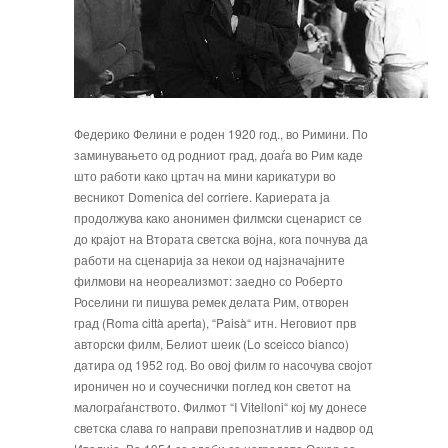
Федерико Фелини е роден 1920 год., во Римини. По
заминувањето од родниот град, доаѓа во Рим каде
што работи како цртач на мини карикатури во
весникот
Domenicа del corriere
. Кариерата ја
продолжува како анонимен филмски сценарист сe
до крајот на Втората светска војна, кога почнувa да
работи на сценарија за некои од најзначајните
филмови нa неореализмот: заедно со Роберто
Роселини ги пишува ремек делата
Рим, отворен
град
(Roma città aperta), “Paisà“ итн. Неговиот прв
авторски филм,
Белиот шеик
(Lo sceicco bianco)
датира од 1952 год. Во овој филм го насочува својот
ироничен но и соучеснички поглед кон светот на
малограѓанството. Филмот “I Vitelloni“ кој му донесе
светска слава го направи препознатлив и надвор од