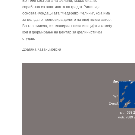
Во 1995 сестрата на Фелини, Мадалена, во
соработка со општината на градот Римини ја
основаа Фондацијата “Федерико Фелини“, која има
за цел да го промовира делото на овој голем автор.
Во таа смисла, се планираат низа иницијативи меѓу
кои и формирање на центар за фелинистички
студии.
Драгана Казанџиовска
Институт Дан
Адре
бул. Гоце Делч
E-mail: ladante.
тел. +389 
моб. +389 