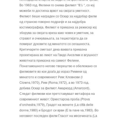
Во 1963 год. Фелини го снима филмот “8½ “, со кој
можеби го достигна врвот на својата уметност.
Филмот беше награден со Оскар за најдобар филм
од странско говорно подрачје и за најдобра
костимографија. Филмот е приказна за режисер кој
зборува за својата криза како човек и уметник, за
стравот и очекувањата, за тешкотијата да се
помират духовите од минатото со сегашноста.
Критичарите сметаат дека ваквата приказна
проектирана во ликот на Гвидо Анселми е всушност
животната приказна на самиот Фелини.
Понатамошното негово творештво е обележано со
филмовите во кои доаѓа до израз Римини од
минатото и современиот Рим:
Кловнови
(I
Clowns,1970),
Рим
(Roma,1972), а во 1973 год.
добива Оскар за филмот
Амаркорд
(Amarcord).
Следат филмови кои претставуваат метафора на
современиот живот:
Оркестарска проба
(Prova
d’orchestra,1979),
Градот на жените
(La città delle
donne,1980) и
Бродот си врви
(E la nave va,1983). Во
неговиот последен филм
Гласот на месечината
(La