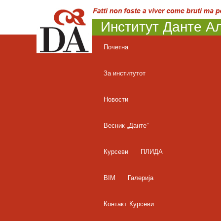
Институт Данте Ал
Почетна
За институтот
Новости
Весник „Данте”
Курсеви
ПЛИДА
BIM
Галерија
Контакт
Курсеви