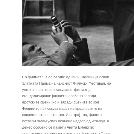
Со филмот “La dolce vita“ од 1959, Фелини ја освои
Златната Палма на Канскиот Филмски Фестивал, но
уште со првото прикажување, филмот ја
скандализираше јавноста, особено заради
еротските сцени, но и заради сцените во кои
Фелини го прикажува падот на вредностите на
современото општество. И покрај тоа, филмот
оствари голем успех особено надвор од Италија, а
денес особено се памети Анита Екберг вo
легендарната сцена во водите на фонтаната Треви.