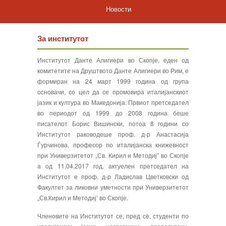
Новости
За институтот
Институтот Данте Алигиери во Скопје, еден од
комитетите на Друштвото Данте Алигиери во Рим, е
формиран на 24 март 1999 година од група
основачи, со цел да се промовира италијанскиот
јазик и култура во Македонија. Првиот претседател
во периодот од 1999 до 2008 година беше
писателот Борис Вишински, потоа 8 години со
Институтот раководеше проф. д-р Анастасија
Ѓурчинова, професор по италијанска книжевност
при Универзитетот „Св. Кирил и Методиј” во Скопје
а од 11.04.2017 год. актуелен претседател на
Институтот е проф. д-р Ладислав Цветковски од
Факултет за ликовни уметности при Универзитетот
„Св.Кирил и Методиј’ во Скопје.
Членовите на Институтот се, пред сè, студенти по