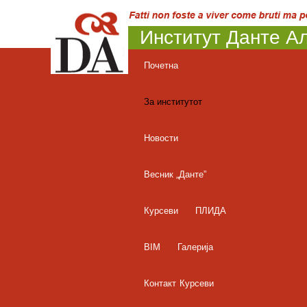
Институт Данте Ал
Почетна
За институтот
Новости
Весник „Данте”
Курсеви
ПЛИДА
BIM
Галерија
Контакт
Курсеви