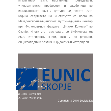
италијански јазик, наставници, преведувачи,
универзитетски професори и вљубеници во
италијанскиот јазик и култура. Од летото 2011
година седиштето на Институтот се наоѓа во
Македонско-италијанскиот мултимедијален центар
при Филолошкиот факултет „Блаже Конески” во
Скопје. Институтот располага со библиотека од
2500 италијански книги, како и со речници,
енциклопедии и различни дидактички материјали.
Институт Данте Алигиери
Адреса:
бул. Гоце Делчев 9a, Скопје
E-mail: ladante.skopje@gmail.com
тел. +389 2/3240 494
моб. +389 75/941 276
Copyright © 2016 Societa Dante Alighieri Sk