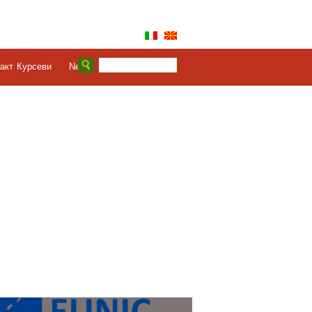
акт
Курсеви
News