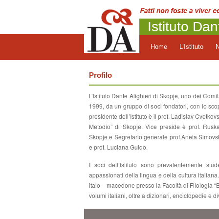
Istituto Dan
Home
L’Istituto
Profilo
L’Istituto Dante Alighieri di Skopje, uno dei Comi
1999, da un gruppo di soci fondatori, con lo scop
presidente dell’Istituto è il prof. Ladislav Cvetkov
Metodio” di Skopje. Vice preside è prof. Ruska
Skopje е Segretariо generale prof.Aneta Simovsk
e prof. Luciana Guido.
I soci dell’Istituto sono prevalentemente student
appassionati della lingua e della cultura italiana
italo – macedone presso la Facoltà di Filologia “B
volumi italiani, oltre a dizionari, enciclopedie e div