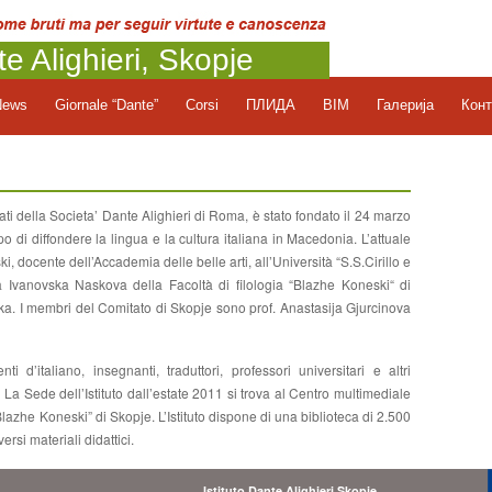
te Alighieri, Skopje
News
Giornale “Dante”
Corsi
ПЛИДА
BIM
Галерија
Конт
tati della Societa’ Dante Alighieri di Roma, è stato fondato il 24 marzo
o di diffondere la lingua e la cultura italiana in Macedonia. L’attuale
ski, docente dell’Accademia delle belle arti, all’Università “S.S.Cirillo e
 Ivanovska Naskova della Facoltà di filologia “Blazhe Koneski“ di
a. I membri del Comitato di Skopje sono prof. Anastasija Gjurcinova
i d’italiano, insegnanti, traduttori, professori universitari e altri
. La Sede dell’Istituto dall’estate 2011 si trova al Centro multimediale
lazhe Koneski” di Skopje. L’Istituto dispone di una biblioteca di 2.500
ersi materiali didattici.
Istituto Dante Alighieri Skopje