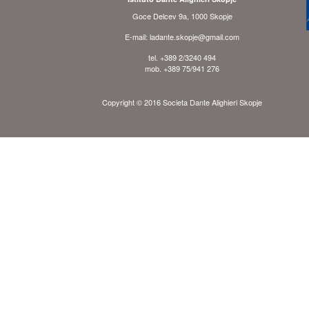
Goce Delcev 9a, 1000 Skopje
E-mail: ladante.skopje@gmail.com
tel. +389 2/3240 494
mob. +389 75/941 276
Copyright © 2016 Societa Dante Alighieri Skopje