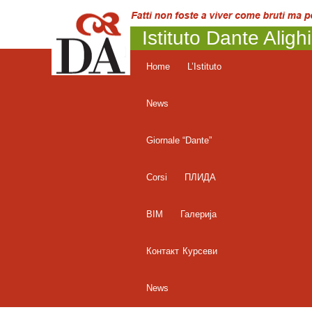
Istituto Dante Aligh
Home
L’Istituto
News
Giornale “Dante”
Corsi
ПЛИДА
BIM
Галерија
Контакт
Курсеви
News