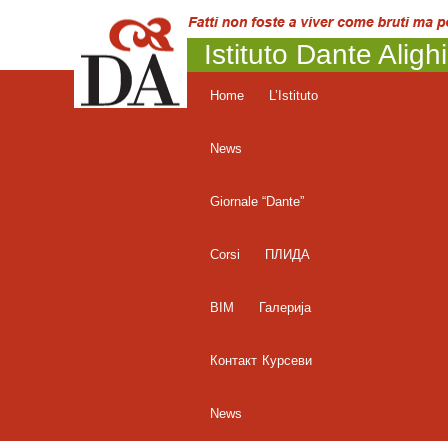
Istituto Dante Aligh
Home
L’Istituto
News
Giornale “Dante”
Corsi
ПЛИДА
BIM
Галерија
Контакт
Курсеви
News