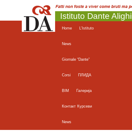
Istituto Dante Aligh
Home
L’Istituto
News
Giornale “Dante”
Corsi
ПЛИДА
BIM
Галерија
Контакт
Курсеви
News