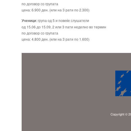
по договор со групата
цена: 6.900 ден. (или на 3 рати по 2.300)
Ученици
: група од 5 и повеќе слушатели
од 15.06 до 15.09, 2 или 3 пати неделно во термин
по договор со групата
цена: 4.800 ден. (или на 3 рати по 1.600)
Copyright © 20