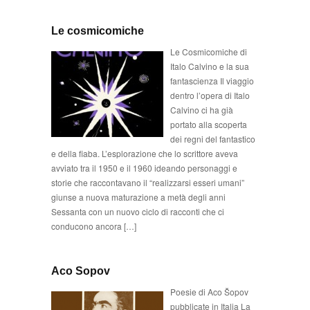
Le cosmicomiche
Le Cosmicomiche di
Italo Calvino e la sua
fantascienza Il viaggio
dentro l’opera di Italo
Calvino ci ha già
portato alla scoperta
dei regni del fantastico
e della fiaba. L’esplorazione che lo scrittore aveva
avviato tra il 1950 e il 1960 ideando personaggi e
storie che raccontavano il “realizzarsi esseri umani”
giunse a nuova maturazione a metà degli anni
Sessanta con un nuovo ciclo di racconti che ci
conducono ancora […]
Aco Sopov
Poesie di Aco Šopov
pubblicate in Italia La