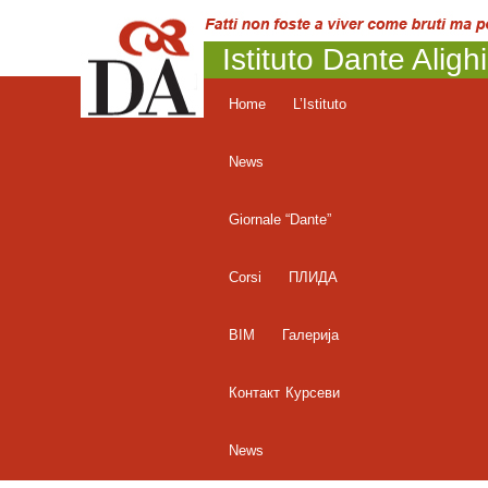
Istituto Dante Aligh
Home
L’Istituto
News
Giornale “Dante”
Corsi
ПЛИДА
BIM
Галерија
Контакт
Курсеви
News