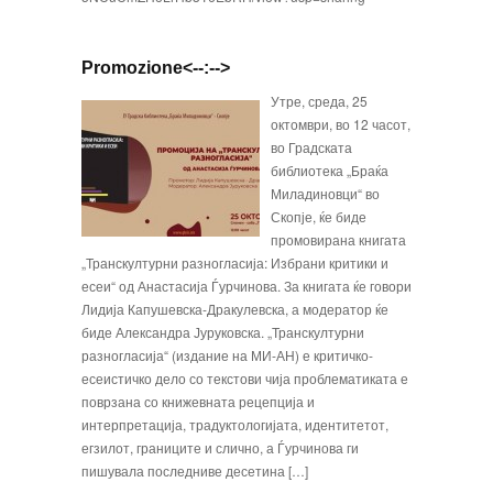
Promozione<--:-->
Утре, среда, 25
октомври, во 12 часот,
во Градската
библиотека „Браќа
Миладиновци“ во
Скопје, ќе биде
промовирана книгата
„Транскултурни разногласија: Избрани критики и
есеи“ од Анастасија Ѓурчинова. За книгата ќе говори
Лидија Капушевска-Дракулевска, а модератор ќе
биде Александра Јуруковска. „Транскултурни
разногласија“ (издание на МИ-АН) е критичко-
есеистичко дело со текстови чија проблематиката е
поврзана со книжевната рецепција и
интерпретација, традуктологијата, идентитетот,
егзилот, границите и слично, а Ѓурчинова ги
пишувала последниве десетина […]