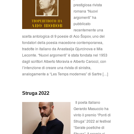
prestigiosa rivista
romana “Nuovi
argomenti” ha
pubblicato
recentemente una
scelta antologica di 9 poesie di Aco Šopov, uno dei
fondatori della poesia macedone contemporanea,
tradotte in italiano da Anastasija Gjurcinova e Mia
Lecomte. “Nuovi argomenti” è stata fondata nel 1953
dagli scrittori Alberto Moravia e Alberto Carocci, con
l’intenzione di creare una rivista di sinistra,
analogamente a “Les Temps modernes” di Sartre […]
Struga 2022
Il poeta italiano
Gerardo Masuccio ha
vinto il premio “Ponti di
Struga” 2022 al festival
“Serate poetiche di
Struga”. Il premio si