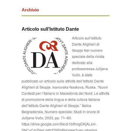
Archivio
Articolo sull’Istituto Dante
Articolo sull’Istituto
Dante Alighieri di
Skopje Nel numero
speciale della rivista
dedicato alla
professoressa Julijana
Vučo, è stato
pubblicato un articolo sullе attività dell’Istituto Dante
Alighieri di Skopje. Ivanovska-Naskova, Ruska. “Nuovi
Contesti per l’italiano in Macedonia del Nord. Le attività
di promozione della lingua e della cultura italiana
dell’Istituto Dante Alighieri di Skopje.” Italica
Belgradensia, Numero speciale: Studi in onore di
Julijana Vučo, 2023, pp. 71–80.
https://drive.google.com/file/d/1bRmgDKjALxm-
5NCuCmZHeLrHb3T6EbRH/view?usp=sharing