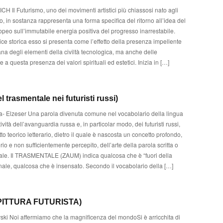
Il Futurismo, uno dei movimenti artistici più chiassosi nato agli
lo, in sostanza rappresenta una forma specifica del ritorno all’idea del
peo sull’immutabile energia positiva del progresso inarrestabile.
ce storica esso si presenta come l’effetto della presenza impellente
iana degli elementi della civiltà tecnologica, ma anche delle
e a questa presenza dei valori spirituali ed estetici. Inizia in […]
trasmentale nei futuristi russi)
- Elzeser Una parola divenuta comune nel vocabolario della lingua
ttività dell’avanguardia russa e, in particolar modo, dei futuristi russi,
to teorico letterario, dietro il quale è nascosta un concetto profondo,
io e non sufficientemente percepito, dell’arte della parola scritta o
erale. Il TRASMENTALE (ZAUM) indica qualcosa che è “fuori della
nale, qualcosa che è insensato. Secondo il vocabolario della […]
PITTURA FUTURISTA)
ski Noi affermiamo che la magnificenza del mondoSi è arricchita di