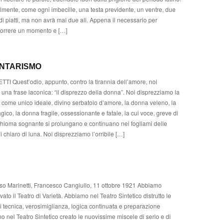
mente, come ogni imbecille, una testa previdente, un ventre, due
 piatti, ma non avrà mai due ali. Appena il necessario per
orrere un momento e […]
ENTARISMO
TI Quest’odio, appunto, contro la tirannia dell’amore, noi
na frase laconica: “il disprezzo della donna”. Noi disprezziamo la
 come unico ideale, divino serbatoio d’amore, la donna veleno, la
gico, la donna fragile, ossessionante e fatale, la cui voce, greve di
 chioma sognante si prolungano e continuano nei fogliami delle
 chiaro di luna. Noi disprezziamo l’orribile […]
so Marinetti, Francesco Cangiullo, 11 ottobre 1921 Abbiamo
ovato il Teatro di Varietà. Abbiamo nel Teatro Sintetico distrutto le
 tecnica, verosimiglianza, logica continuata e preparazione
 nel Teatro Sintetico creato le nuovissime miscele di serio e di