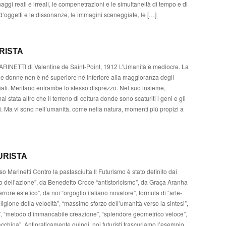
aggi reali e irreali, le compenetrazioni e le simultaneità di tempo e di
d’oggetti e le dissonanze, le immagini sceneggiate, le […]
RISTA
MARINETTI di Valentine de Saint-Point, 1912 L’Umanità è mediocre. La
e donne non è né superiore né inferiore alla maggioranza degli
ali. Meritano entrambe lo stesso disprezzo. Nel suo insieme,
i stata altro che il terreno di coltura donde sono scaturiti i geni e gli
i. Ma vi sono nell’umanità, come nella natura, momenti più propizi a
URISTA
o Marinetti Contro la pastasciutta Il Futurismo è stato definito dai
smo dell’azione”, da Benedetto Croce “antistoricismo”, da Graça Aranha
errore estetico”, da noi “orgoglio italiano novatore”, formula di “arte-
religione della velocità”, “massimo sforzo dell’umanità verso la sintesi”,
e”, “metodo d’immancabile creazione”, “splendore geometrico veloce”,
acchina”. Antipraticamente quindi, noi futuristi trascuriamo l’esempio