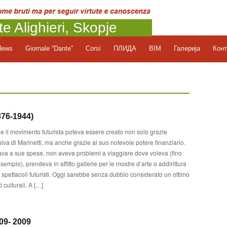
te Alighieri, Skopje
News
Giornale “Dante”
Corsi
ПЛИДА
BIM
Галерија
Конт
76-1944)
e il movimento futurista poteva essere creato non solo grazie
siva di Marinetti, ma anche grazie al suo notevole potere finanziario.
ava a sue spese, non aveva problemi a viaggiare dove voleva (fino
sempio), prendeva in affitto gallerie per le mostre d’arte o addirittura
gli spettacoli futuristi. Oggi sarebbe senza dubbio considerato un ottimo
 culturali. A […]
9- 2009