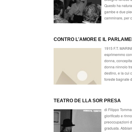
Questo ha natural
gambe e due piedi
camminare, per c
CONTRO L’AMORE E IL PARLAM
1915 F.T. MARINET
esprimemmo con u
donna, concepita
donna ninnolo tra
destino, e la cui
foreste bagnate di
TEATRO DE LLA SOR PRESA
di Filippo Tomma
glorificato e rinn
preoccupazioni di
graduata. Abbiamo