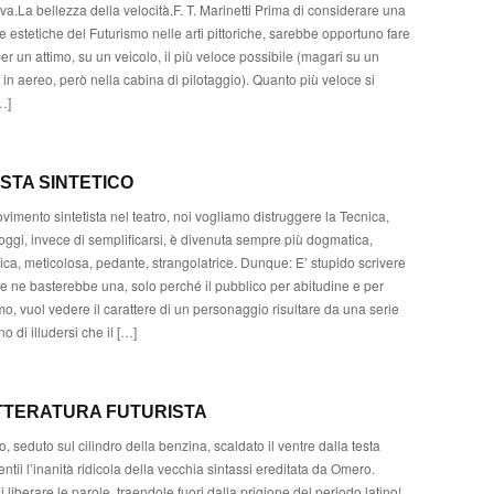
a.La bellezza della velocità.F. T. Marinetti Prima di considerare una
de estetiche del Futurismo nelle arti pittoriche, sarebbe opportuno fare
er un attimo, su un veicolo, il più veloce possibile (magari su un
 in aereo, però nella cabina di pilotaggio). Quanto più veloce si
…]
STA SINTETICO
vimento sintetista nel teatro, noi vogliamo distruggere la Tecnica,
oggi, invece di semplificarsi, è divenuta sempre più dogmatica,
ca, meticolosa, pedante, strangolatrice. Dunque: E’ stupido scrivere
 ne basterebbe una, solo perché il pubblico per abitudine e per
ismo, vuol vedere il carattere di un personaggio risultare da una serie
no di illudersi che il […]
ETTERATURA FUTURISTA
, seduto sul cilindro della benzina, scaldato il ventre dalla testa
sentii l’inanità ridicola della vecchia sintassi ereditata da Omero.
 liberare le parole, traendole fuori dalla prigione del periodo latino!