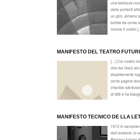
una bellezza nuov
delle portanti sfi
un giro, almeno p
bolide da corsa o
muove il nostro [
MANIFESTO DEL TEATRO FUTURI
[…] Col nostro mo
che dai Greci ad 
stupidamente logi
cento pagine dove
infantile istintiv
di fatti e ha bisog
MANIFESTO TECNICO DE LLA L
1912 In aeroplano
dell’aviatore, io 
Bisogno furioso di