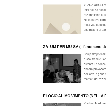
VLADA UROSEVICH 
inizi del XX seco
razionalismo euro
Nella nuova corni
nella vita quotid
aspirazioni di dar
ZA -UM PER MU-SA (Il fenomeno del 
Sonja Stojmenska
russa, tramite l’a
diventa un concet
ancora provocator
dell’arte in gen
mente”, del razio
ELOGIO AL MO VIMENTO (NELLA 
Vladimir Martinov