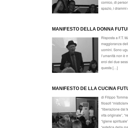
comico, di person
spazio, i drammi 
MANIFESTO DELLA DONNA FUTU
Risposta a F.T. 
maggioranza dell
uomini. Sono ugu
l’umanità non è ma
eroi dei due sess
questa […]
MANIFESTO DE LLA CUCINA FUT
di Filippo Tommas
filosofi “mistici
“liberazione dal t
vita originale”, “
“igiene spiritual
“estetica della m