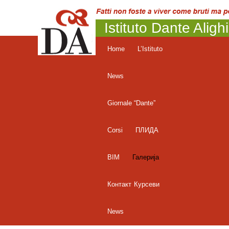
Istituto Dante Aligh
Home
L’Istituto
News
Giornale “Dante”
Corsi
ПЛИДА
BIM
Галерија
Контакт
Курсеви
News