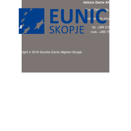
Istituto Dante Alighieri Skopje
Goce Delcev 9a, 1000 Skopje
E-mail: ladante.skopje@gmail.com
tel. +389 2/3240 494
mob. +389 75/941 276
Copyright © 2016 Societa Dante Alighieri Skopje