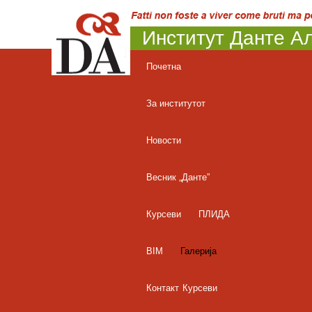
Институт Данте Ал
Почетна
За институтот
Новости
Весник „Данте”
Курсеви
ПЛИДА
BIM
Галерија
Контакт
Курсеви