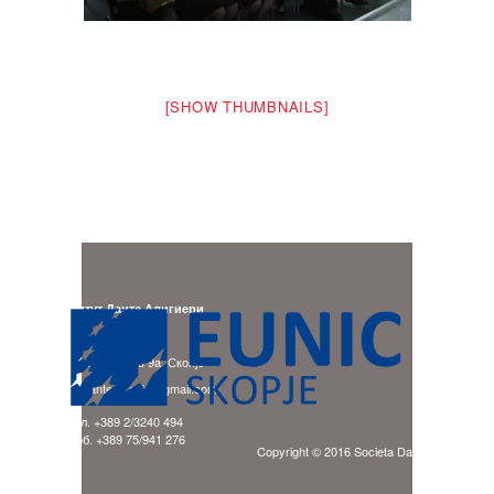
[SHOW THUMBNAILS]
Институт Данте Алигиери
Адреса:
бул. Гоце Делчев 9a, Скопје
E-mail: ladante.skopje@gmail.com
тел. +389 2/3240 494
моб. +389 75/941 276
Copyright © 2016 Societa Dante Alighieri Sk