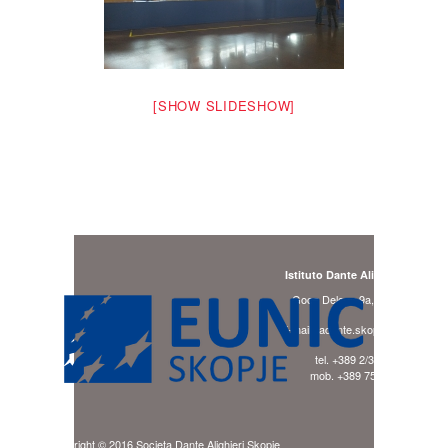
[SHOW SLIDESHOW]
Istituto Dante Alighieri Skopje
Goce Delcev 9a, 1000 Skopje
E-mail: ladante.skopje@gmail.com
tel. +389 2/3240 494
mob. +389 75/941 276
Copyright © 2016 Societa Dante Alighieri Skopje