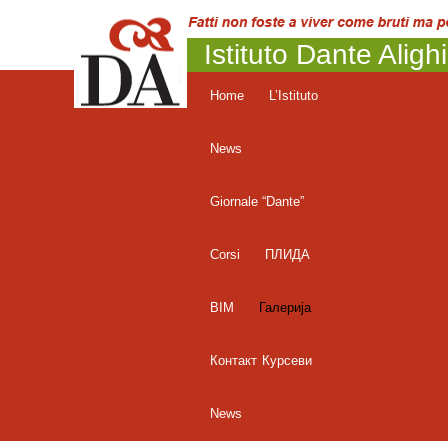
Istituto Dante Aligh
Home
L’Istituto
News
Giornale “Dante”
Corsi
ПЛИДА
BIM
Галерија
Контакт
Курсеви
News