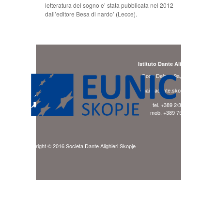
letteratura del sogno e’ stata pubblicata nel 2012
dall’editore Besa di nardo’ (Lecce).
Istituto Dante Alighieri Skopje
Goce Delcev 9a, 1000 Skopje
E-mail: ladante.skopje@gmail.com
tel. +389 2/3240 494
mob. +389 75/941 276
Copyright © 2016 Societa Dante Alighieri Skopje