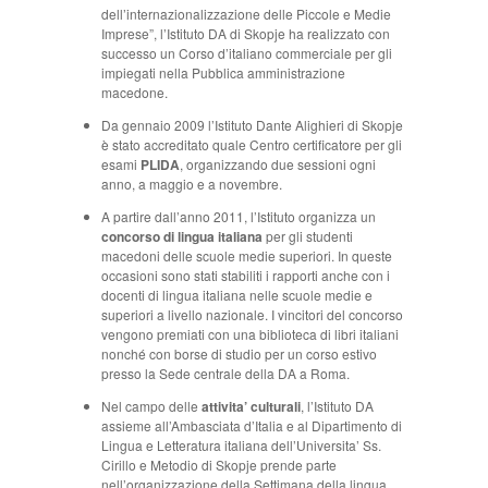
dell’internazionalizzazione delle Piccole e Medie
Imprese”, l’Istituto DA di Skopje ha realizzato con
successo un Corso d’italiano commerciale per gli
impiegati nella Pubblica amministrazione
macedone.
Da gennaio 2009 l’Istituto Dante Alighieri di Skopje
è stato accreditato quale Centro certificatore per gli
esami
PLIDA
, organizzando due sessioni ogni
anno, a maggio e a novembre.
A partire dall’anno 2011, l’Istituto organizza un
concorso di lingua italiana
per gli studenti
macedoni delle scuole medie superiori. In queste
occasioni sono stati stabiliti i rapporti anche con i
docenti di lingua italiana nelle scuole medie e
superiori a livello nazionale. I vincitori del concorso
vengono premiati con una biblioteca di libri italiani
nonché con borse di studio per un corso estivo
presso la Sede centrale della DA a Roma.
Nel campo delle
attivita’ culturali
, l’Istituto DA
assieme all’Ambasciata d’Italia e al Dipartimento di
Lingua e Letteratura italiana dell’Universita’ Ss.
Cirillo e Metodio di Skopje prende parte
nell’organizzazione della Settimana della lingua