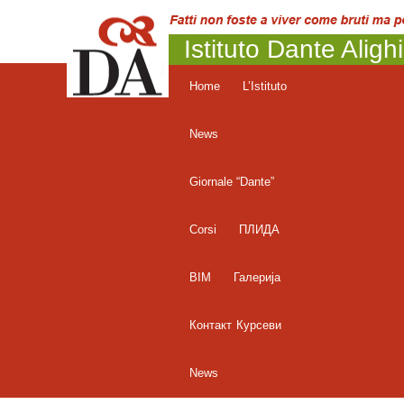
Istituto Dante Aligh
Home
L’Istituto
News
Giornale “Dante”
Corsi
ПЛИДА
BIM
Галерија
Контакт
Курсеви
News