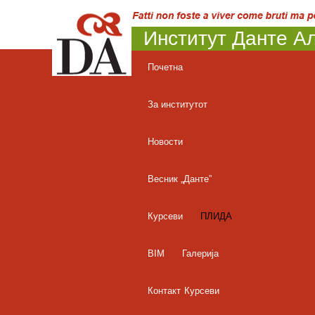
Институт Данте Ал
Почетна
За институтот
Новости
Весник „Данте”
Курсеви
ПЛИДА
BIM
Галерија
Контакт
Курсеви