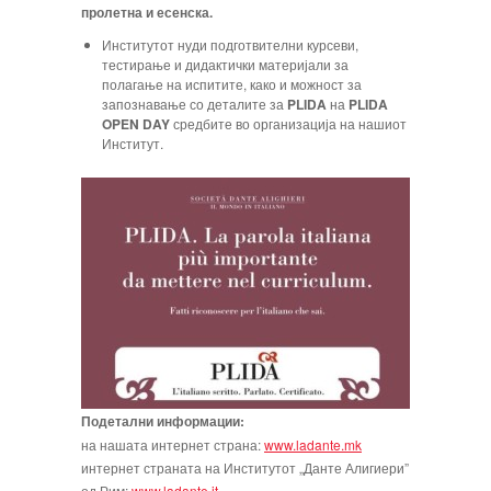
пролетна и есенска.
Институтот нуди подготвителни курсеви,
тестирање и дидактички материјали за
полагање на испитите, како и можност за
запознавање со деталите за
PLIDA
на
PLIDA
OPEN DAY
средбите во организација на нашиот
Институт.
Подетални информации:
на нашата интернет страна:
www.ladante.mk
интернет страната на Институтот „Данте Алигиери”
од Рим:
www.ladante.it