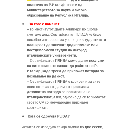
политика на Р.Италија
, како и од
Министерството за наука и високо
образование на Република Италија.
За кого е наменет:
– во Институтот Данте Алигиери во Скопје
сметаме дека Сертификатот ПЛИДА ќе биде
посебно интересен за ученици и
студенти што
планираат да запишат додипломски или
постдипломски студии на некој од
италијанските универзитети
,
– Сертификатот ПЛИДА
може да им послужи
на сите оние што сакаат да работат во Р.
Италија, каде треба да приложат потврда за
познавање на јазикот.
– Сертификатот ПЛИДА е корисен и за сите
оние што сакаат да имаат
признаена
доживотна потврда за познавање на
италијанскиот јазик
, односно да си го збогатат
своето CV со меѓународно признаен
сертификат.
Кога се одржува PLIDA?
Испитот се изведува секоја година во
две сесии,