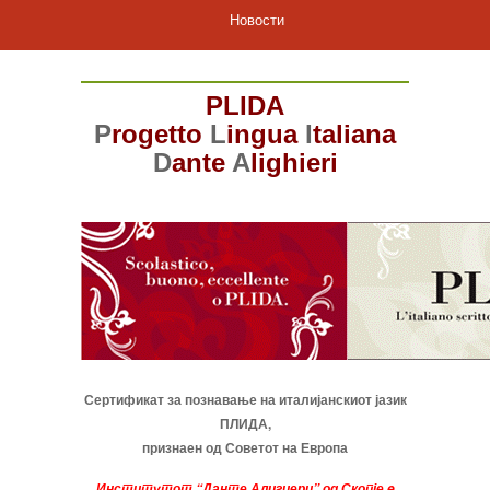
Новости
PLIDA
P
rogetto
L
ingua
I
taliana
D
ante
A
lighieri
Сертификат за познавање на италијанскиот јазик
ПЛИДА,
признаен од Советот на Европа
Институтот “Данте Алигиери” од Скопје e