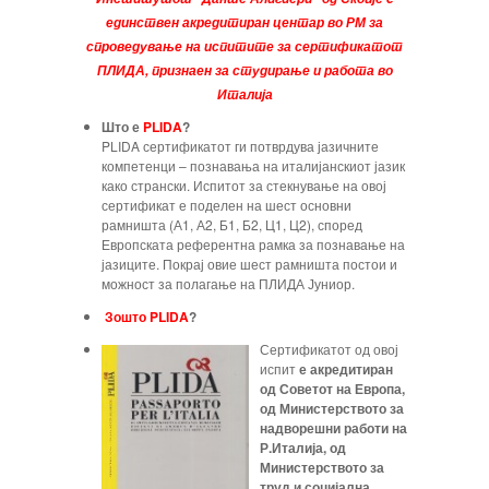
единствен акредитиран центар во РМ за
спроведување на испитите за сертификатот
ПЛИДА, признаен за студирање и работа во
Италија
Што е
PLIDA
?
PLIDA сертификатот ги потврдува јазичните
компетенци – познавања на италијанскиот јазик
како странски. Испитот за стекнување на овој
сертификат е поделен на шест основни
рамништа (А1, А2, Б1, Б2, Ц1, Ц2), според
Европската референтна рамка за познавање на
јазиците. Покрај овие шест рамништа постои и
можност за полагање на ПЛИДА Јуниор.
Зошто PLIDA
?
Сертификатот од овој
испит
е акредитиран
од Советот на Европа,
од Министерството за
надворешни работи на
Р.Италија, од
Министерството за
труд и социјална