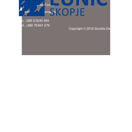
бул. Гоце Делчев 9a, Скопје
E-mail: ladante.skopje@gmail.com
тел. +389 2/3240 494
моб. +389 75/941 276
Copyright © 2016 Societa Dante Alighieri Sk