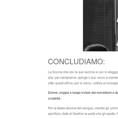
CONCLUDIAMO:
La Donna che con le sue lacrime e con lo sfoggio d
che, per vantarsene, spinge il suo uomo a mantene
città; quest’ultima, per lo meno, coltiva un’energ
Donne, troppo a lungo sviate dai moralismi e dai 
crudeltà.
Per la fatale decima del sangue, mentre gli uomini s
sacrificio, date al Destino la parte che gli spetta. 