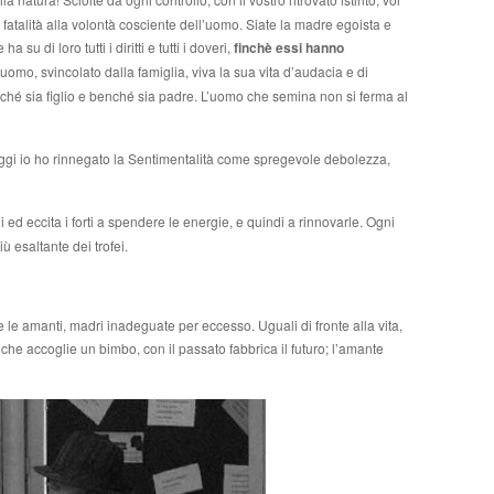
fatalità alla volontà cosciente dell’uomo. Siate la madre egoista e
su di loro tutti i diritti e tutti i doveri,
finchè essi hanno
uomo, svincolato dalla famiglia, viva la sua vita d’audacia e di
nché sia figlio e benché sia padre. L’uomo che semina non si ferma al
aggi io ho rinnegato la Sentimentalità come spregevole debolezza,
 ed eccita i forti a spendere le energie, e quindi a rinnovarle. Ogni
ù esaltante dei trofei.
le amanti, madri inadeguate per eccesso. Uguali di fronte alla vita,
che accoglie un bimbo, con il passato fabbrica il futuro; l’amante