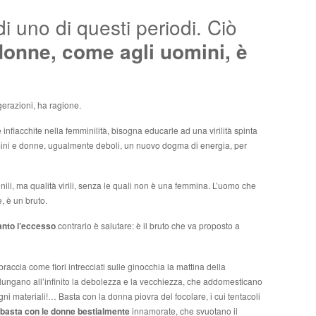
di uno di questi periodi. Ciò
donne, come agli uomini, è
gerazioni, ha ragione.
e infiacchite nella femminilità, bisogna educarle ad una virilità spinta
uomini e donne, ugualmente deboli, un nuovo dogma di energia, per
li, ma qualità virili, senza le quali non è una femmina. L’uomo che
, è un bruto.
tanto l’eccesso
contrario è salutare: è il bruto che va proposto a
raccia come fiori intrecciati sulle ginocchia la mattina della
lungano all’infinito la debolezza e la vecchiezza, che addomesticano
sogni materiali!… Basta con la donna piovra del focolare, i cui tentacoli
basta con le donne bestialmente
innamorate, che svuotano il