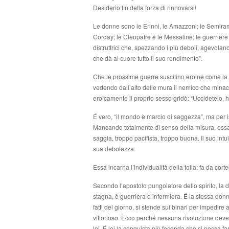
Desiderio fin della forza di rinnovarsi!
Le donne sono le Erinni, le Amazzoni; le Semirami
Corday; le Cleopatre e le Messaline; le guerriere
distruttrici che, spezzando i più deboli, agevolan
che dà al cuore tutto il suo rendimento”.
Che le prossime guerre suscitino eroine come la m
vedendo dall’alto delle mura il nemico che minacc
eroicamente il proprio sesso gridò: “Uccidetelo, h
É vero, “il mondo è marcio di saggezza”, ma per i
Mancando totalmente di senso della misura, essa 
saggia, troppo pacifista, troppo buona. Il suo int
sua debolezza.
Essa incarna l’individualità della folla: fa da cort
Secondo l’apostolo pungolatore dello spirito, la 
stagna, è guerriera o infermiera. É la stessa don
fatti del giorno, si stende sui binari per impedire 
vittorioso. Ecco perché nessuna rivoluzione deve 
lei. É lei la conquista più feconda che si possa far