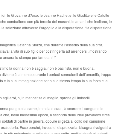
di, le Giovanne d’Arco, le Jeanne Hachette; le Giuditte e le Calotte
 che combattono con più ferocia dei maschi, le amanti che incitano, le
o la selezione attraverso l’orgoglio e la disperazione, “la disperazione
agnifica Caterina Sforza, che durante l’assedio della sua città,
iava la vita di suo figlio per costringerla ad arrendersi, mostrando
o ancora lo stampo per farne altri!”
stinto la donna non è saggia, non è pacifista, non è buona.
diviene fatalmente, durante i periodi sonnolenti dell’umanità, troppo
uito e la sua immaginazione sono allo stesso tempo la sua forza e la
eo agli eroi, o, in mancanza di meglio, sprona gli imbecilli.
donna pungola la carne, immola o cura, fa scorrere il sangue o lo
na che, nella medesima epoca, a seconda delle idee prevalenti circa i
ai soldati di partire in guerra, oppure si getta al collo del campione
escluderla. Ecco perché, invece di disprezzarla, bisogna rivolgersi a
e, la più entusiasta, quella che, a sua volta, moltiplicherà gli adepti.