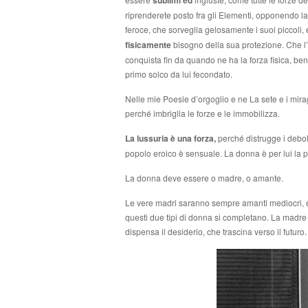
sublimi ed
riprenderete posto fra gli Elementi, opponendo la 
feroce, che sorveglia gelosamente i suoi piccoli, e ha 
fisicamente
bisogno della sua protezione. Che l’
conquista fin da quando ne ha la forza fisica, be
primo solco da lui fecondato.
Nelle mie Poesie d’orgoglio e ne La sete e i mir
perché imbriglia le forze e le immobilizza.
La lussuria è una forza,
perché distrugge i deboli
popolo eroico è sensuale. La donna è per lui la pi
La donna deve essere o madre, o amante.
Le vere madri saranno sempre amanti mediocri, e 
questi due tipi di donna si completano. La madre 
dispensa il desiderio, che trascina verso il futuro.