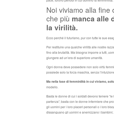
pace, furono periodi in cui dominò la femminilità.
Noi viviamo alla fine 
che più
manca alle 
la virilità.
Ecco perché il futurismo, pur con tutte le sue esa
Per restituire una qualche virilità alle nostre razz
fino alla brutalità. Ma bisogna imporre a tutti, 
giungere ad un’era di superiore umanità.
Ogni donna deve possedere non solo virtù femmini
possiede solo la forza maschia, senza l’intuizione
Ma nella fase di femminilità in cui viviamo, sol
modello.
Basta le donne di cui i soldati devono temere “le b
partenza”; basta con le donne-infermiere che pro
gli uomini per i loro piaceri personali o i loro bi
dissanguano gli uomini e anemizzano i bambini;