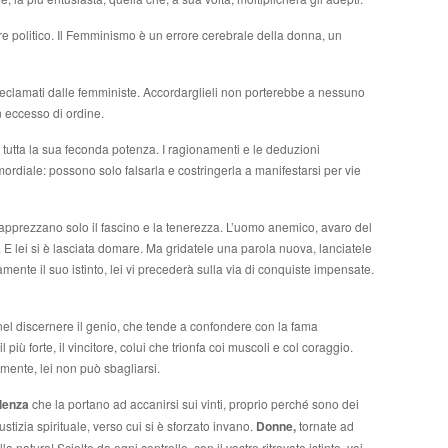
 politico. Il Femminismo è un errore cerebrale della donna, un
reclamati dalle femministe. Accordarglieli non porterebbe a nessuno
n eccesso di ordine.
e tutta la sua feconda potenza. I ragionamenti e le deduzioni
ordiale: possono solo falsarla e costringerla a manifestarsi per vie
e apprezzano solo il fascino e la tenerezza. L’uomo anemico, avaro del
. E lei si è lasciata domare. Ma gridatele una parola nuova, lanciatele
ente il suo istinto, lei vi precederà sulla via di conquiste impensate.
a nel discernere il genio, che tende a confondere con la fama
ù forte, il vincitore, colui che trionfa coi muscoli e col coraggio.
mente, lei non può sbagliarsi.
olenza
che la portano ad accanirsi sui vinti, proprio perché sono dei
iustizia spirituale, verso cui si è sforzato invano.
Donne,
tornate ad
la natura! Sciolte da ogni controllo, con il vostro ritrovato istinto, voi