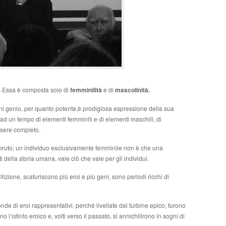
.
Essa è composta solo di
femminilità
e di
mascolinità.
i genio, per quanto potente,è prodigiosa espressione della sua
d un tempo di elementi femminili e di elementi maschili, di
ssere completo.
 bruto; un individuo esclusivamente femminile non è che una
i della storia umana, vale ciò che vale per gli individui.
ollizione, scaturiscono più eroi e più geni, sono periodi ricchi di
de di eroi rappresentativi, perché livellate dal turbine epico, furono
 l’istinto eroico e, volti verso il passato, si annichilirono in sogni di