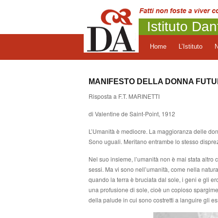
Istituto Dan
Home
L’Istituto
MANIFESTO DELLA DONNA FUTU
Risposta a F.T. MARINETTI
di Valentine de Saint-Point, 1912
L’Umanità è mediocre. La maggioranza delle donn
Sono uguali. Meritano entrambe lo stesso dispre
Nel suo insieme, l’umanità non è mai stata altro ch
sessi. Ma vi sono nell’umanità, come nella natura,
quando la terra è bruciata dal sole, i geni e gli
una profusione di sole, cioè un copioso spargim
della palude in cui sono costretti a languire gli e