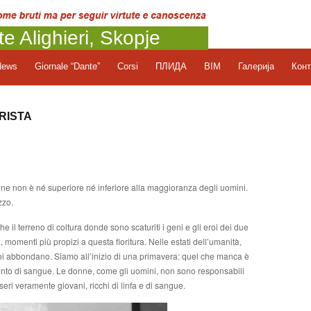
te Alighieri, Skopje
News
Giornale “Dante”
Corsi
ПЛИДА
BIM
Галерија
Конт
RISTA
e non è né superiore né inferiore alla maggioranza degli uomini.
zzo.
e il terreno di coltura donde sono scaturiti i geni e gli eroi dei due
 momenti più propizi a questa fioritura. Nelle estati dell’umanità,
 eroi abbondano. Siamo all’inizio di una primavera: quel che manca è
ento di sangue. Le donne, come gli uomini, non sono responsabili
sseri veramente giovani, ricchi di linfa e di sangue.