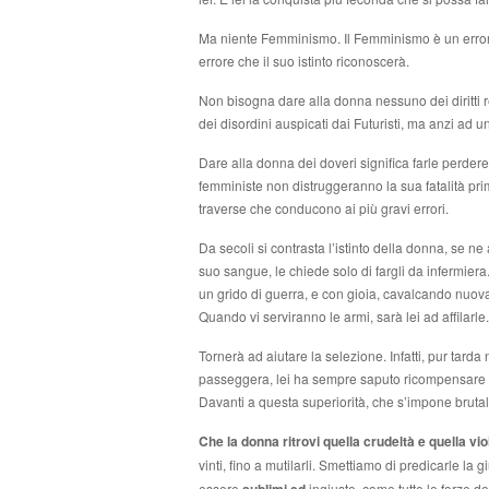
Ma niente Femminismo. Il Femminismo è un errore
errore che il suo istinto riconoscerà.
Non bisogna dare alla donna nessuno dei diritti 
dei disordini auspicati dai Futuristi, ma anzi ad u
Dare alla donna dei doveri significa farle perder
femministe non distruggeranno la sua fatalità prim
traverse che conducono ai più gravi errori.
Da secoli si contrasta l’istinto della donna, se n
suo sangue, le chiede solo di fargli da infermiera
un grido di guerra, e con gioia, cavalcando nuovam
Quando vi serviranno le armi, sarà lei ad affilarle.
Tornerà ad aiutare la selezione. Infatti, pur tard
passeggera, lei ha sempre saputo ricompensare il pi
Davanti a questa superiorità, che s’impone brutal
Che la donna ritrovi quella crudeltà e quella vi
vinti, fino a mutilarli. Smettiamo di predicarle la g
essere
ingiuste, come tutte le forze del