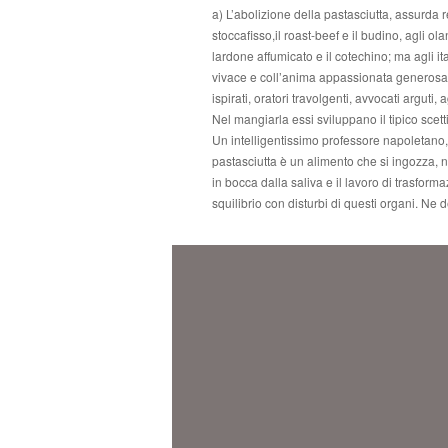
a) L’abolizione della pastasciutta, assurda 
stoccafisso,il roast-beef e il budino, agli ola
lardone affumicato e il cotechino; ma agli it
vivace e coll’anima appassionata generosa int
ispirati, oratori travolgenti, avvocati arguti
Nel mangiarla essi sviluppano il tipico scet
Un intelligentissimo professore napoletano, il
pastasciutta è un alimento che si ingozza, 
in bocca dalla saliva e il lavoro di trasfor
squilibrio con disturbi di questi organi. Ne 