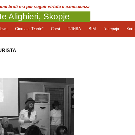
te Alighieri, Skopje
News
Giornale “Dante”
Corsi
ПЛИДА
BIM
Галерија
Конт
URISTA