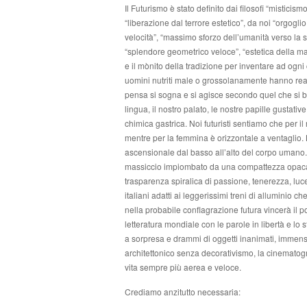
Il Futurismo è stato definito dai filosofi “mistic
“liberazione dal terrore estetico”, da noi “orgoglio 
velocità”, “massimo sforzo dell’umanità verso la s
“splendore geometrico veloce”, “estetica della ma
e il mònito della tradizione per inventare ad ogn
uomini nutriti male o grossolanamente hanno real
pensa si sogna e si agisce secondo quel che si be
lingua, il nostro palato, le nostre papille gustati
chimica gastrica. Noi futuristi sentiamo che per il
mentre per la femmina è orizzontale a ventaglio. 
ascensionale dal basso all’alto del corpo umano. 
massiccio impiombato da una compattezza opaca e
trasparenza spiralica di passione, tenerezza, luce
italiani adatti ai leggerissimi treni di alluminio ch
nella probabile conflagrazione futura vincerà il po
letteratura mondiale con le parole in libertà e lo 
a sorpresa e drammi di oggetti inanimati, immensi
architettonico senza decorativismo, la cinematogra
vita sempre più aerea e veloce.
Crediamo anzitutto necessaria: