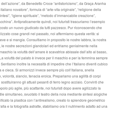
ismo dell’azione”, da Benedetto Croce “antistoricismo”, da Graça Aranha
italiano novatore”, formula di “arte-vita originale”, “religione della
intesi”, “igiene spirituale”, “metodo d’immancabile creazione”,
cchina”. Antipraticamente quindi, noi futuristi trascuriamo l’esempio
i costo un nuovo giudicato da tutti pazzesco. Pur riconoscendo che
izzato cose grandi nel passato, noi affermiamo questa verità: si
ve e si mangia. Consultiamo in proposito le nostre labbra, la nostra
ve, le nostre secrezioni glandolari ed entriamo genialmente nella
 maschio la voluttà dell’amare è scavatrice abissale dall’alto al basso,
La voluttà del palato è invece per il maschio e per la femmina sempre
Sentiamo inoltre la necessità di impedire che l’Italiano diventi cubico
 cieca. Si armonizzi invece sempre più coll’italiana, snella
, volontà, slancio, tenacia eroica. Prepariamo una agilità di corpi
e sostituiranno gli attuali pesanti di ferro legno acciaio. Convinti che
polo più agile, più scattante, noi futuristi dopo avere agilizzato la
stile simultaneo, svuotato il teatro della noia mediante sintesi alogiche
ficato la plastica con l’antirealismo, creato lo splendore geometrico
fia e la fotografia astratte, stabiliamo ora il nutrimento adatto ad una