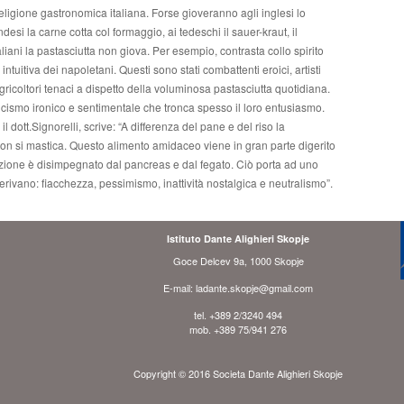
religione gastronomica italiana. Forse gioveranno agli inglesi lo
ndesi la carne cotta col formaggio, ai tedeschi il sauer-kraut, il
aliani la pastasciutta non giova. Per esempio, contrasta collo spirito
uitiva dei napoletani. Questi sono stati combattenti eroici, artisti
, agricoltori tenaci a dispetto della voluminosa pastasciutta quotidiana.
ticismo ironico e sentimentale che tronca spesso il loro entusiasmo.
 dott.Signorelli, scrive: “A differenza del pane e del riso la
non si mastica. Questo alimento amidaceo viene in gran parte digerito
mazione è disimpegnato dal pancreas e dal fegato. Ciò porta ad uno
derivano: fiacchezza, pessimismo, inattività nostalgica e neutralismo”.
Istituto Dante Alighieri Skopje
Goce Delcev 9a, 1000 Skopje
E-mail: ladante.skopje@gmail.com
tel. +389 2/3240 494
mob. +389 75/941 276
Copyright © 2016 Societa Dante Alighieri Skopje