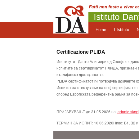
Istituto Dan
Home
L’Istituto
Certificazione PLIDA
Институтот Данте Алигиери од Скопје е един
испитите за сертификатот ПЛИДА, признаен з
италијанско државјанство.
PLIDA сертификатот ги потврдува јазичните к
Испитот за стекнување на овој сертификат е 
според Европската референтна рамка за позн
ПРИЈАВУВАЊЕ до 31.05.2026 на
ladante.skop
ТЕРМИН ЗА ИСПИТ: 10.06.2026Ниво: B1, B2 и