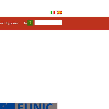
акт
Курсеви
News