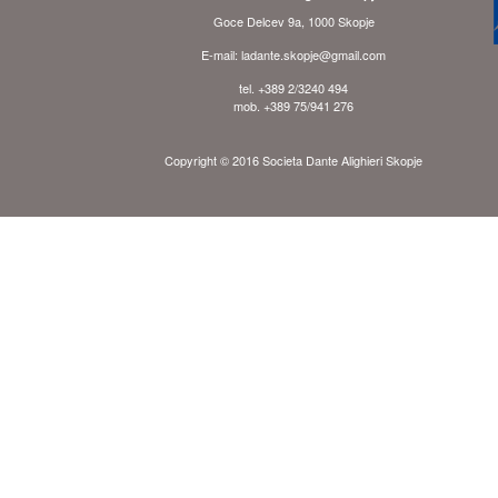
Goce Delcev 9a, 1000 Skopje
E-mail: ladante.skopje@gmail.com
tel. +389 2/3240 494
mob. +389 75/941 276
Copyright © 2016 Societa Dante Alighieri Skopje