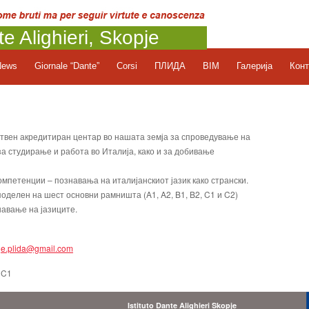
te Alighieri, Skopje
News
Giornale “Dante”
Corsi
ПЛИДА
BIM
Галерија
Конт
ствен акредитиран центар во нашата земја за спроведување на
а студирање и работа во Италија, како и за добивање
омпетенции – познавања на италијанскиот јазик како странски.
поделен на шест основни рамништа (A1, A2, B1, B2, C1 и C2)
авање на јазиците.
je.plida@gmail.com
 C1
Istituto Dante Alighieri Skopje