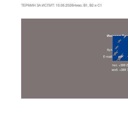
ТЕРМИН ЗА ИСПИТ: 10.06.2026Ниво: B1, B2 и C1
Институт Дан
Адре
бул. Гоце Делч
E-mail: ladante.
тел. +389 
моб. +389 