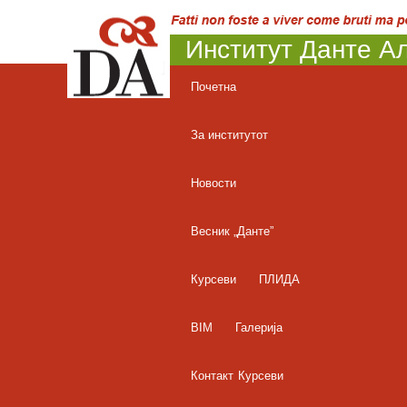
Институт Данте Ал
Почетна
За институтот
Новости
Весник „Данте”
Курсеви
ПЛИДА
BIM
Галерија
Контакт
Курсеви