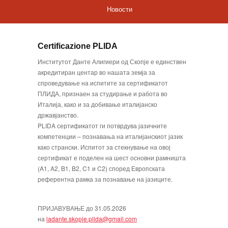
Новости
Certificazione PLIDA
Институтот Данте Алигиери од Скопје е единствен
акредитиран центар во нашата земја за
спроведување на испитите за сертификатот
ПЛИДА, признаен за студирање и работа во
Италија, како и за добивање италијанско
државјанство.
PLIDA сертификатот ги потврдува јазичните
компетенции – познавања на италијанскиот јазик
како странски. Испитот за стекнување на овој
сертификат е поделен на шест основни рамништа
(A1, A2, B1, B2, C1 и C2) според Европската
референтна рамка за познавање на јазиците.
ПРИЈАВУВАЊЕ до 31.05.2026
на
ladante.skopje.plida@gmail.com