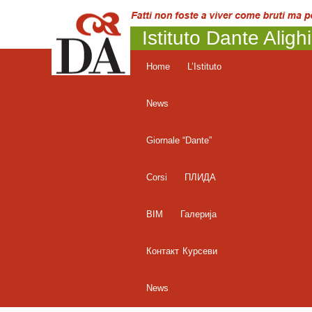
Istituto Dante Aligh
Home
L’Istituto
News
Giornale “Dante”
Corsi
ПЛИДА
BIM
Галерија
Контакт
Курсеви
News