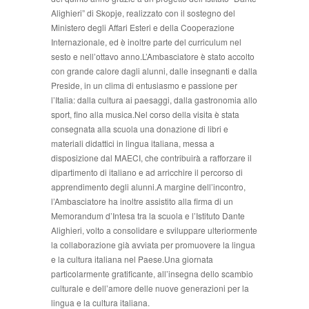
Alighieri” di Skopje, realizzato con il sostegno del
Ministero degli Affari Esteri e della Cooperazione
Internazionale, ed è inoltre parte del curriculum nel
sesto e nell’ottavo anno.L’Ambasciatore è stato accolto
con grande calore dagli alunni, dalle insegnanti e dalla
Preside, in un clima di entusiasmo e passione per
l’Italia: dalla cultura ai paesaggi, dalla gastronomia allo
sport, fino alla musica.Nel corso della visita è stata
consegnata alla scuola una donazione di libri e
materiali didattici in lingua italiana, messa a
disposizione dal MAECI, che contribuirà a rafforzare il
dipartimento di italiano e ad arricchire il percorso di
apprendimento degli alunni.A margine dell’incontro,
l’Ambasciatore ha inoltre assistito alla firma di un
Memorandum d’Intesa tra la scuola e l’Istituto Dante
Alighieri, volto a consolidare e sviluppare ulteriormente
la collaborazione già avviata per promuovere la lingua
e la cultura italiana nel Paese.Una giornata
particolarmente gratificante, all’insegna dello scambio
culturale e dell’amore delle nuove generazioni per la
lingua e la cultura italiana.