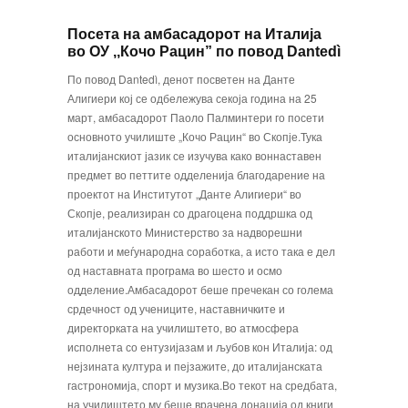
Посета на амбасадорот на Италија
во ОУ ,,Кочо Рацин” по повод Dantedì
По повод Dantedì, денот посветен на Данте
Алигиери кој се одбележува секоја година на 25
март, амбасадорот Паоло Палминтери го посети
основното училиште „Кочо Рацин“ во Скопје.Тука
италијанскиот јазик се изучува како воннаставен
предмет во петтите одделенија благодарение на
проектот на Институтот „Данте Алигиери“ во
Скопје, реализиран со драгоцена поддршка од
италијанското Министерство за надворешни
работи и меѓународна соработка, а исто така е дел
од наставната програма во шесто и осмо
одделение.Амбасадорот беше пречекан со голема
срдечност од учениците, наставничките и
директорката на училиштето, во атмосфера
исполнета со ентузијазам и љубов кон Италија: од
нејзината култура и пејзажите, до италијанската
гастрономија, спорт и музика.Во текот на средбата,
на училиштето му беше врачена донација од книги