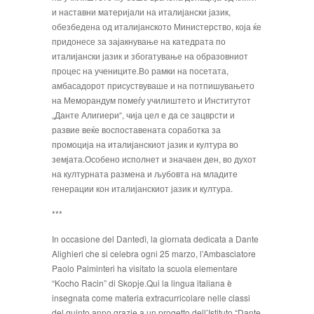
и наставни материјали на италијански јазик,
обезбедена од италијанското Министерство, која ќе
придонесе за зајакнување на катедрата по
италијански јазик и збогатување на образовниот
процес на учениците.Во рамки на посетата,
амбасадорот присуствуваше и на потпишувањето
на Меморандум помеѓу училиштето и Институтот
„Данте Алигиери“, чија цел е да се зацврсти и
развие веќе воспоставената соработка за
промоција на италијанскиот јазик и култура во
земјата.Особено исполнет и значаен ден, во духот
на културната размена и љубовта на младите
генерации кон италијанскиот јазик и култура.
***
In occasione del Dantedì, la giornata dedicata a Dante
Alighieri che si celebra ogni 25 marzo, l’Ambasciatore
Paolo Palminteri ha visitato la scuola elementare
“Kocho Racin” di Skopje.Qui la lingua italiana è
insegnata come materia extracurricolare nelle classi
del quinto anno grazie a un progetto dell’Istituto “Dante