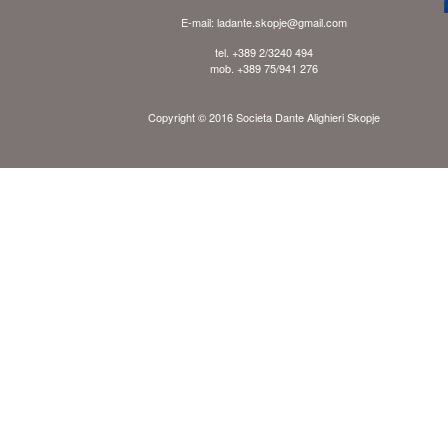
E-mail: ladante.skopje@gmail.com
tel. +389 2/3240 494
mob. +389 75/941 276
Copyright © 2016 Societa Dante Alighieri Skopje