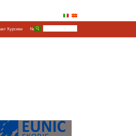
акт
Курсеви
News