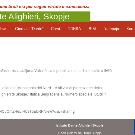
te Alighieri, Skopje
News
Giornale “Dante”
Corsi
ПЛИДА
BIM
Галерија
Конт
ofessoressa Julijana Vučo, è stato pubblicato un articolo sullе attività
italiano in Macedonia del Nord. Le attività di promozione della
 Alighieri di Skopje.” Italica Belgradensia, Numero speciale: Studi in
xm-5NCuCmZHeLrHb3T6EbRH/view?usp=sharing
Istituto Dante Alighieri Skopje
Goce Delcev 9a, 1000 Skopje