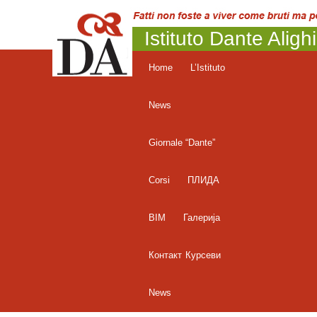
Istituto Dante Aligh
Home
L’Istituto
News
Giornale “Dante”
Corsi
ПЛИДА
BIM
Галерија
Контакт
Курсеви
News