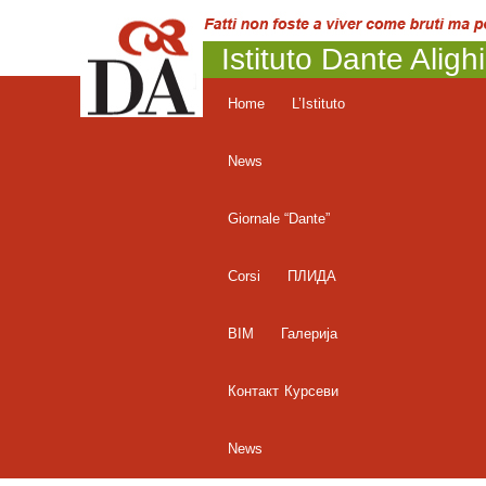
Istituto Dante Aligh
Home
L’Istituto
News
Giornale “Dante”
Corsi
ПЛИДА
BIM
Галерија
Контакт
Курсеви
News