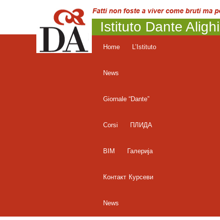
Istituto Dante Aligh
Home
L’Istituto
News
Giornale “Dante”
Corsi
ПЛИДА
BIM
Галерија
Контакт
Курсеви
News