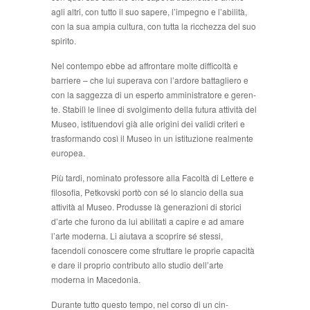
agli altri, con tutto il suo sapere, l’impegno e l’abilità,
con la sua ampia cultura, con tutta la ricchezza del suo
spirito.
Nel contempo ebbe ad affrontare molte difficoltà e
barriere – che lui superava con l’ardore battagliero e
con la saggezza di un esperto amministratore e geren­
te. Stabilì le linee di svolgimento della futura attività del
Museo, istituendovi già alle origini dei validi criteri e
trasformando così il Museo in un istituzione realmen­te
europea.
Più tardi, nominato professore alla Facoltà di Let­tere e
filosofia, Petkovski portò con sé lo slancio della sua
attività al Museo. Produsse là generazioni di storici
d’arte che furono da lui abilitati a capire e ad amare
l’arte moderna. Li aiutava a scoprire sé stessi,
facendoli conoscere come sfruttare le proprie capacità
e dare il proprio contributo allo studio dell’arte
moderna in Ma­cedonia.
Durante tutto questo tempo, nel corso di un cin­