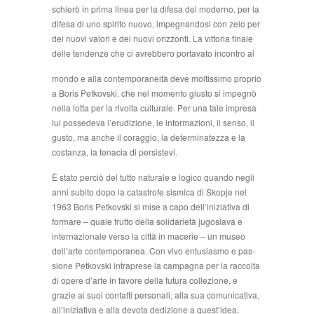
schierò in prima linea per la difesa del moderno, per la
difesa di uno spirito nuovo, impegnandosi con zelo per
dei nuovi valori e dei nuovi orizzonti. La vittoria finale
delle tendenze che ci avrebbero portavato incontro al
mondo e alla contemporaneità deve moltissimo pro­prio
a Boris Petkovski. che nel momento giusto si im­pegnò
nella lotta per la rivolta culturale. Per una tale impresa
lui possedeva l’erudizione, le informazioni, il senso, il
gusto, ma anche il coraggio, la determinatezza e la
costanza, la tenacia di persistevi.
È stato perciò del tutto naturale e logico quando negli
anni subito dopo la catastrofe sismica di Skopje nel
1963 Boris Petkovski si mise a capo dell’iniziativa di
formare – quale frutto della solidarietà jugoslava e
internazionale verso la città in macerie – un museo
dell’arte contemporanea. Con vivo entusiasmo e pas­
sione Petkovski intraprese la campagna per la raccolta
di opere d’arte in favore della futura collezione, e
grazie ai suoi contatti personali, alla sua comunicativa,
all’ini­ziativa e alla devota dedizione a quest’idea,