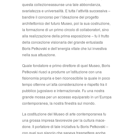
questa collezioneassunse una tale abbondanza,
svariatezza e universalità. E tutta l’attività successiva –
bandire il concorso per l’ideazione del progetto
architettonico del futuro Museo, poi la sua costruzione,
la formazione di un primo circolo di collaboratori, sino
alla realizzazione della prima esposizione – fu il frutto
della concezione visionaria del grande entusiasta
Boris Petkovski e dell’energia vitale che lui investiva
nella sua attuazio­ne.
Quale fondatore e primo direttore di quel Museo, Boris
Petkovski riuscì a produrre un’istituzione con una
fisionomia propria e ben riconoscibile la quale in poco
tempo ottenne un’alta considerazione e rispetto tra il
pubblico jugoslavo e internazionale. Fu una nostra
grande mossa per un accesso equiparato in un’Europa
contemporanea, la nostra finestra sul mondo.
La costituzione del Museo di arte contemporanea fu
una grossa impresa favorevole per la cultura mace­
done. Il portatore di tale iniziativa fu Boris Petkovski –
con quel suo slancio che sapeva trasmettere anche