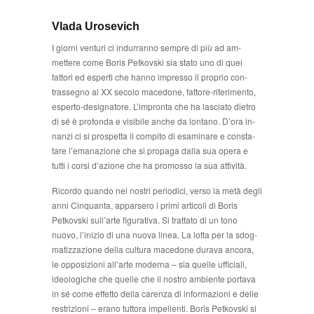
Vlada Urosevich
I giorni venturi ci indurranno sempre di più ad am­
mettere come Boris Petkovski sia stato uno di quei
fattori ed esperti che hanno impresso il proprio con­
trassegno al XX secolo macedone, fattore-riferimento,
esperto-designatore. L’impronta che ha lasciato dietro
di sé è profonda e visibile anche da lontano. D’ora in­
nanzi ci si prospetta il compito di esaminare e consta­
tare l’emanazione che si propaga dalla sua opera e
tutti i corsi d’azione che ha promosso la sua attività.
Ricordo quando nei nostri periodici, verso la metà degli
anni Cinquanta, apparsero i primi articoli di Bo­ris
Petkovski sull’arte figurativa. Si trattato di un tono
nuovo, l’inizio di una nuova linea. La lotta per la sdog­
matizzazione della cultura macedone durava ancora,
le opposizioni all’arte moderna – sia quelle ufficiali,
ideologiche che quelle che il nostro ambiente portava
in sé come effetto della carenza di informazioni e delle
restrizioni – erano tuttora impellenti. Boris Petkovski si