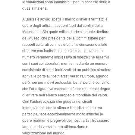
le valutazioni sono inomissibili per un accesso serio a
questa materia.
A Boris Petkovski spetta il merito di aver affermato le
opere degli artisti macedoni fuori dai confini della
Macedonia. Sia quale critico d’arte sia quale direttore
del Museo, che presidente della Commissione per i
rap­porti culturali con l’estero, lui fu consacrato a tale
obiet­tivo con tantissimo entusiasmo – grazie a un
numero veramente impressivo di mostre che allestiva
con i suoi collaboratori, mentre mediante un numero
consistente di scritti indirizzati ad un pubblico straniero
apriva le porte ai nostri artisti verso l’Europa, agendo
però non per motivi protocolari bensì perché convinto
che l’arte figurativa macedone fosse realmente degna
di entrare nell’elenco europeo e mondiale dei valori.
Con l’auto­revolezza che godeva nei circoli
internazionali, con la stima e il credito che ne era
partecipe, fece eccezional­mente molto affinché le
opere realmente pregevoli dei nostri artisti trovassero
larga strada verso la loro affer­mazione e
valorizzazione nel mondo.