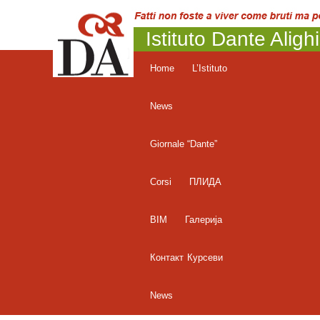
Istituto Dante Aligh
Home
L’Istituto
News
Giornale “Dante”
Corsi
ПЛИДА
BIM
Галерија
Контакт
Курсеви
News