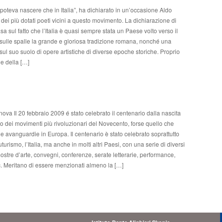
 poteva nascere che in Italia”, ha dichiarato in un’occasione Aldo
dei più dotati poeti vicini a questo movimento. La dichiarazione di
a sul fatto che l’Italia è quasi sempre stata un Paese volto verso il
sulle spalle la grande e gloriosa tradizione romana, nonché una
sul suo suolo di opere artistiche di diverse epoche storiche. Proprio
e della […]
nova Il 20 febbraio 2009 é stato celebrato il centenario dalla nascita
o dei movimenti più rivoluzionari del Novecento, forse quello che
lle avanguardie in Europa. Il centenario è stato celebrato soprattutto
uturismo, l’Italia, ma anche in molti altri Paesi, con una serie di diversi
mostre d’arte, convegni, conferenze, serate letterarie, performance,
c. Meritano di essere menzionati almeno la […]