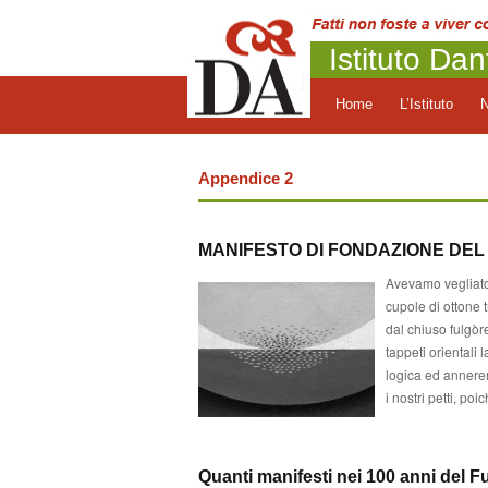
Istituto Dan
Home
L’Istituto
Appendice 2
MANIFESTO DI FONDAZIONE DEL
Avevamo vegliato 
cupole di ottone 
dal chiuso fulgòr
tappeti orientali 
logica ed anneren
i nostri petti, poi
Quanti manifesti nei 100 anni del 