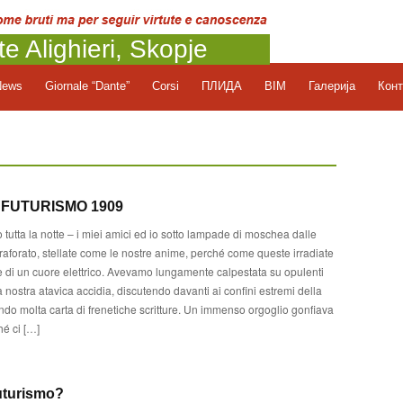
te Alighieri, Skopje
News
Giornale “Dante”
Corsi
ПЛИДА
BIM
Галерија
Конт
 FUTURISMO 1909
tutta la notte – i miei amici ed io sotto lampade di moschea dalle
traforato, stellate come le nostre anime, perché come queste irradiate
e di un cuore elettrico. Avevamo lungamente calpestata su opulenti
la nostra atavica accidia, discutendo davanti ai confini estremi della
do molta carta di frenetiche scritture. Un immenso orgoglio gonfiava
ché ci […]
Futurismo?